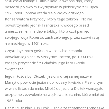
roku chciał usunąć z Dłużka koło Jedwabna dąb, który
posadzili po swoim zwycięstwie w plebiscycie z 10 lipca
1920 roku. Sprawa otarła się o Wojewódzkiego
Konserwatora Przyrody, który tego zabronił. Nic nie
powstrzymało jednak Franciszka Kiwickiego przed
umieszczeniem na dębie tablicy, którą czcił pamięć
swojego wuja Roberta, zastrzelonego przez szowinistę
niemieckiego w 1921 roku.
Często był moim gościem w siedzibie Zespołu
Adwokackiego nr 1 w Szczytnie. Potem, po 1994 roku
zaczęły przychodzić z Gdańska Jego listy i kartki
świąteczne.
Jego miłością był Dłużek i jezioro o tej samej nazwie.
Marzył o powrocie jeziora do rodziny Kiwickich. Pisał o tym
w wielu listach do mnie. Miłość do jeziora Dłużek wzmagało
bezpłatne zezwolenie na wędkowanie na nim, które miał od
1986 roku.
List z 15 grudnia 1997 roku uznaję za testament Franciszka