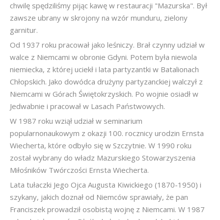
chwilę spędziliśmy pijąc kawę w restauracji "Mazurska". Był
zawsze ubrany w skrojony na wzór munduru, zielony
garnitur.
Od 1937 roku pracował jako leśniczy. Brał czynny udział w
walce z Niemcami w obronie Gdyni. Potem była niewola
niemiecka, z której uciekł i lata partyzantki w Batalionach
Chłopskich. Jako dowódca drużyny partyzanckiej walczył z
Niemcami w Górach Świętokrzyskich. Po wojnie osiadł w
Jedwabnie i pracował w Lasach Państwowych.
W 1987 roku wziął udział w seminarium
popularnonaukowym z okazji 100. rocznicy urodzin Ernsta
Wiecherta, które odbyło się w Szczytnie. W 1990 roku
został wybrany do władz Mazurskiego Stowarzyszenia
Miłośników Twórczości Ernsta Wiecherta.
Lata tułaczki Jego Ojca Augusta Kiwickiego (1870-1950) i
szykany, jakich doznał od Niemców sprawiały, że pan
Franciszek prowadził osobistą wojnę z Niemcami. W 1987