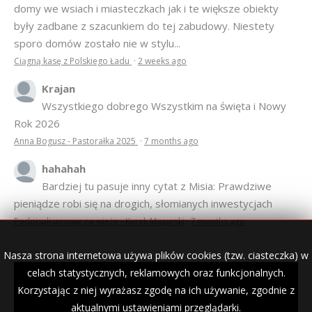
domy we wsiach i miasteczkach jak i te większe obiekty
były zadbane z szacunkiem do tej zabudowy. Niestety
sporo domów zostało nie w stylu...
Ciągną kasę z Polskiego Ładu
·
2 weeks ago
Krajan
Wszystkiego dobrego Wszystkim na święta i Nowy
Rok 2026
Anna Bogusz - Pastorałka 2025
·
7 months ago
hahahah
Bardziej tu pasuje inny cytat z Misia: Prawdziwe
pieniądze robi się na drogich, słomianych inwestycjach
Podpisali umowę na wieżę - Kurek Mazurski
·
7 months ago
Nasza strona internetowa używa plików cookies (tzw. ciasteczka) w
celach statystycznych, reklamowych oraz funkcjonalnych.
Korzystając z niej wyrażasz zgodę na ich używanie, zgodnie z
© 2007–2018 Kurek Mazurski — archiwalne wydania lokalnej
gazety.
aktualnymi ustawieniami przeglądarki.