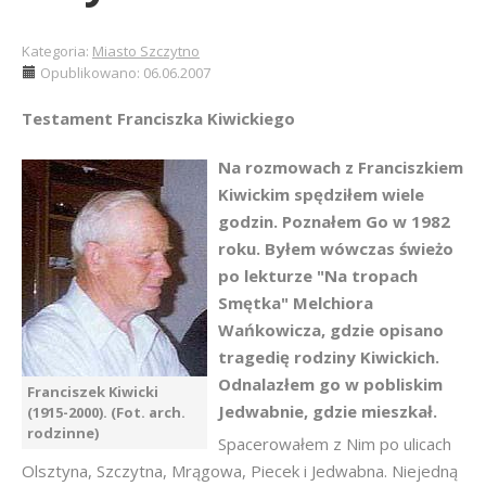
Kategoria:
Miasto Szczytno
Opublikowano: 06.06.2007
Testament Franciszka Kiwickiego
Na rozmowach z Franciszkiem
Kiwickim spędziłem wiele
godzin. Poznałem Go w 1982
roku. Byłem wówczas świeżo
po lekturze "Na tropach
Smętka" Melchiora
Wańkowicza, gdzie opisano
tragedię rodziny Kiwickich.
Odnalazłem go w pobliskim
Franciszek Kiwicki
Jedwabnie, gdzie mieszkał.
(1915-2000). (Fot. arch.
rodzinne)
Spacerowałem z Nim po ulicach
Olsztyna, Szczytna, Mrągowa, Piecek i Jedwabna. Niejedną