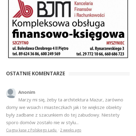
OSTATNIE KOMENTARZE
Anonim
Marzy mi się, żeby ta architektura Mazur, zarówno
domy we wsiach i miasteczkach jak i te większe obiekty
były zadbane z szacunkiem do tej zabudowy. Niestety
sporo domów zostało nie w stylu...
Ciągną kasę z Polskiego Ładu
·
2 weeks ago