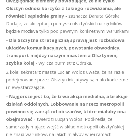
uwzględniać elementy powodujące, że nie tylko
Olsztyn odnosi korzyści z takiego rozwiązania, ale
również i sąsiednie gminy
- zaznacza Danuta Górska.
Dodaje, że akceptacja pomysłu olsztyńskich urzędników
będzie możliwa tylko pod pewnymi konkretnymi warunkami.
- Dla Szczytna strategiczną sprawą jest rozbudowa
układów komunikacyjnych, powstanie obwodnicy,
transport między naszym miastem a Olsztynem,
szybka kolej
- wylicza burmistrz Górska.
Z kolei sekretarz miasta Lucjan Wołos uważa, że na razie
podejmowane przez Olsztyn inicjatywy są mało konkretne
i niewystarczające.
- Najgorsze jest to, że trwa akcja medialna, a brakuje
działań oddolnych. Lobbowanie na rzecz metropolii
powinno się zacząć od obszarów, które miałaby ona
obejmować
- twierdzi Lucjan Wołos. Podkreśla, że
samorządy mające wejść w skład metropolii olsztyńskiej
nie znają warunków, na jakich miałyby w jej ramach