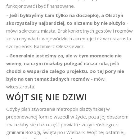
funkcjonować i być finansowane.
- Jeśli bylibyśmy tam tylko na doczepkę, a Olsztyn
skorzystałby najbardziej, to niczemu by nie służyło
-
mówi sekretarz miasta. Brak konkretnych gestów i rozmów
ze strony władz wojewódzkich akcentuje też wicestarosta
szczycieński Kazimierz Oleszkiewicz.
- Generalnie jesteśmy za, ale w tym momencie nie
wiemy, na czym miałaby polegać nasza rola, jeśli
chodzi o wsparcie całego projektu. Do tej pory nie
było na ten temat żadnych rozmów
- mówi
wicestarosta.
WÓJT SIĘ NIE DZIWI
Gdyby plan stworzenia metropolii olsztyńskiej w
proponowanej formie wszedł w życie, poza jej obszarem
znalazłaby się duża część powiatu szczycieńskiego z
gminami Rozogi, Świętajno i Wielbark. Wójt tej ostatniej,