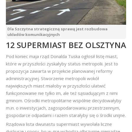
Dla Szczytna strategiczną sprawą jest rozbudowa
układów komunikacyjnych
12 SUPERMIAST BEZ OLSZTYNA
Pod koniec maja rząd Donalda Tuska ogłosił listę miast,
które w przyszłości zyskałyby status metropolii. Jest to
propozycja zawarta w projekcie planowanej reformy
administracyjnej. Stworzenie metropolii wokół
największych miast miałoby w przyszłości ułatwić
funkcjonowanie nie tylko im, ale też sąsiadującym z nimi
gminom. Ośrodki metropolitarne wspólnie decydowałyby
m.in. o inwestycjach, zagospodarowaniu przestrzennym,
gospodarce odpadami i razem starałyby się o środki unijne.
Rządowa lista dwunastu supermiast wywołała liczne
dyskusje i spory, bo w grę wchodzą olbrzymie pieniądze.