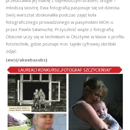
przedstawia jej mamę z najmłodszym bratem, drugie –
młodszą siostrę. Ewa fotografią pasjonuje się od dziecka.
Swój warsztat doskonaliła podczas zajęć koła
fotograficznego prowadzonego w pasymskim MOK-u
przez Pawła Salamuchę. Przyszłość wiąże z fotografią.
Obecnie uczy się w technikum w Olsztynie w klasie o profilu
fototechnik, gdzie poznaje m.in. tajniki cyfrowej obróbki
zdjęć.
(ew){/akeebasubs}