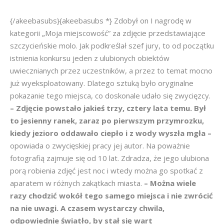
{/akeebasubs}{akeebasubs *} Zdobył on I nagrodę w
kategorii „Moja miejscowość” za zdjęcie przedstawiające
szczycieńskie molo. Jak podkreślał szef jury, to od początku
istnienia konkursu jeden z ulubionych obiektów
uwiecznianych przez uczestników, a przez to temat mocno
już wyeksploatowany. Dlatego sztuką było oryginalne
pokazanie tego miejsca, co doskonale udało się zwycięzcy.
– Zdjęcie powstało jakieś trzy, cztery lata temu. Był
to jesienny ranek, zaraz po pierwszym przymrozku,
kiedy jezioro oddawało ciepło i z wody wyszła mgła –
opowiada o zwycięskiej pracy jej autor. Na poważnie
fotografią zajmuje się od 10 lat. Zdradza, że jego ulubiona
porą robienia zdjęć jest noc i wtedy można go spotkać z
aparatem w różnych zakątkach miasta.
– Można wiele
razy chodzić wokół tego samego miejsca i nie zwrócić
na nie uwagi. A czasem wystarczy chwila,
odpowiednie światło, by stał się wart