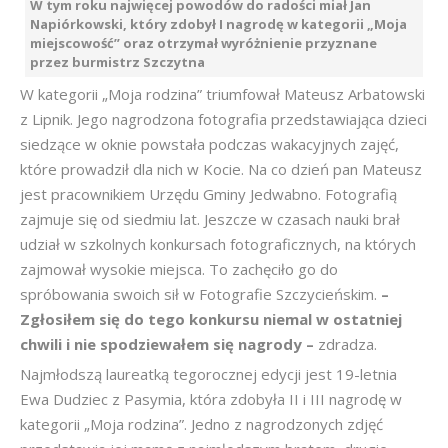
W tym roku najwięcej powodów do radości miał Jan
Napiórkowski, który zdobył I nagrodę w kategorii „Moja
miejscowość” oraz otrzymał wyróżnienie przyznane
przez burmistrz Szczytna
W kategorii „Moja rodzina” triumfował Mateusz Arbatowski
z Lipnik. Jego nagrodzona fotografia przedstawiająca dzieci
siedzące w oknie powstała podczas wakacyjnych zajęć,
które prowadził dla nich w Kocie. Na co dzień pan Mateusz
jest pracownikiem Urzędu Gminy Jedwabno. Fotografią
zajmuje się od siedmiu lat. Jeszcze w czasach nauki brał
udział w szkolnych konkursach fotograficznych, na których
zajmował wysokie miejsca. To zachęciło go do
spróbowania swoich sił w Fotografie Szczycieńskim.
–
Zgłosiłem się do tego konkursu niemal w ostatniej
chwili i nie spodziewałem się nagrody –
zdradza.
Najmłodszą laureatką tegorocznej edycji jest 19-letnia
Ewa Dudziec z Pasymia, która zdobyła II i III nagrodę w
kategorii „Moja rodzina”. Jedno z nagrodzonych zdjęć