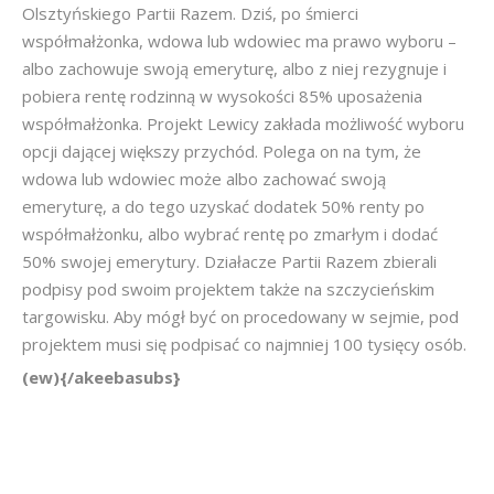
Olsztyńskiego Partii Razem. Dziś, po śmierci
współmałżonka, wdowa lub wdowiec ma prawo wyboru –
albo zachowuje swoją emeryturę, albo z niej rezygnuje i
pobiera rentę rodzinną w wysokości 85% uposażenia
współmałżonka. Projekt Lewicy zakłada możliwość wyboru
opcji dającej większy przychód. Polega on na tym, że
wdowa lub wdowiec może albo zachować swoją
emeryturę, a do tego uzyskać dodatek 50% renty po
współmałżonku, albo wybrać rentę po zmarłym i dodać
50% swojej emerytury. Działacze Partii Razem zbierali
podpisy pod swoim projektem także na szczycieńskim
targowisku. Aby mógł być on procedowany w sejmie, pod
projektem musi się podpisać co najmniej 100 tysięcy osób.
(ew){/akeebasubs}