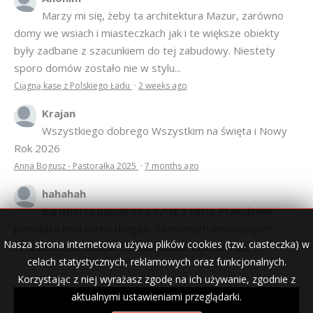
Marzy mi się, żeby ta architektura Mazur, zarówno
domy we wsiach i miasteczkach jak i te większe obiekty
były zadbane z szacunkiem do tej zabudowy. Niestety
sporo domów zostało nie w stylu...
Ciągną kasę z Polskiego Ładu
·
2 weeks ago
Krajan
Wszystkiego dobrego Wszystkim na święta i Nowy
Rok 2026
Anna Bogusz - Pastorałka 2025
·
7 months ago
hahahah
Bardziej tu pasuje inny cytat z Misia: Prawdziwe
pieniądze robi się na drogich, słomianych inwestycjach
Nasza strona internetowa używa plików cookies (tzw. ciasteczka) w
Podpisali umowę na wieżę - Kurek Mazurski
·
7 months ago
celach statystycznych, reklamowych oraz funkcjonalnych.
Korzystając z niej wyrażasz zgodę na ich używanie, zgodnie z
aktualnymi ustawieniami przeglądarki.