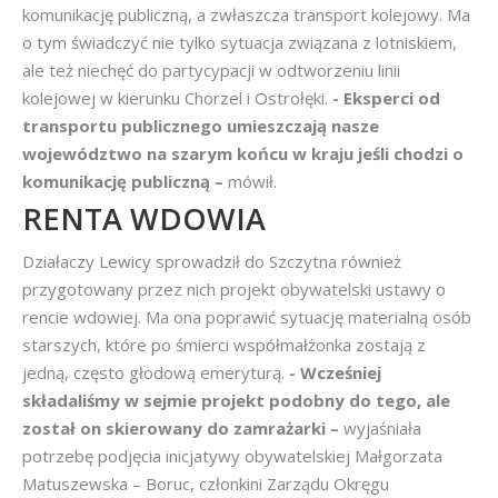
komunikację publiczną, a zwłaszcza transport kolejowy. Ma
o tym świadczyć nie tylko sytuacja związana z lotniskiem,
ale też niechęć do partycypacji w odtworzeniu linii
kolejowej w kierunku Chorzel i Ostrołęki.
- Eksperci od
transportu publicznego umieszczają nasze
województwo na szarym końcu w kraju jeśli chodzi o
komunikację publiczną –
mówił.
RENTA WDOWIA
Działaczy Lewicy sprowadził do Szczytna również
przygotowany przez nich projekt obywatelski ustawy o
rencie wdowiej. Ma ona poprawić sytuację materialną osób
starszych, które po śmierci współmałżonka zostają z
jedną, często głodową emeryturą.
- Wcześniej
składaliśmy w sejmie projekt podobny do tego, ale
został on skierowany do zamrażarki –
wyjaśniała
potrzebę podjęcia inicjatywy obywatelskiej Małgorzata
Matuszewska – Boruc, członkini Zarządu Okręgu