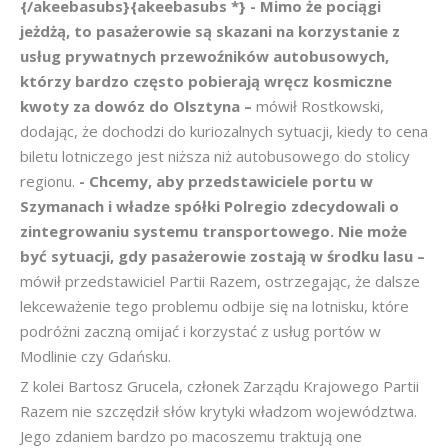
{/akeebasubs}{akeebasubs *} - Mimo że pociągi
jeżdżą, to pasażerowie są skazani na korzystanie z
usług prywatnych przewoźników autobusowych,
którzy bardzo często pobierają wręcz kosmiczne
kwoty za dowóz do Olsztyna –
mówił Rostkowski,
dodając, że dochodzi do kuriozalnych sytuacji, kiedy to cena
biletu lotniczego jest niższa niż autobusowego do stolicy
regionu.
- Chcemy, aby przedstawiciele portu w
Szymanach i władze spółki Polregio zdecydowali o
zintegrowaniu systemu transportowego. Nie może
być sytuacji, gdy pasażerowie zostają w środku lasu –
mówił przedstawiciel Partii Razem, ostrzegając, że dalsze
lekceważenie tego problemu odbije się na lotnisku, które
podróżni zaczną omijać i korzystać z usług portów w
Modlinie czy Gdańsku.
Z kolei Bartosz Grucela, członek Zarządu Krajowego Partii
Razem nie szczędził słów krytyki władzom województwa.
Jego zdaniem bardzo po macoszemu traktują one