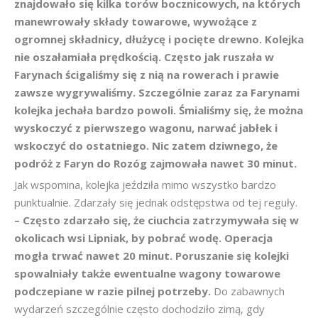
znajdowało się kilka torów bocznicowych, na których
manewrowały składy towarowe, wywożące z
ogromnej składnicy, dłużycę i pocięte drewno. Kolejka
nie oszałamiała prędkością. Często jak ruszała w
Farynach ścigaliśmy się z nią na rowerach i prawie
zawsze wygrywaliśmy. Szczególnie zaraz za Farynami
kolejka jechała bardzo powoli. Śmialiśmy się, że można
wyskoczyć z pierwszego wagonu, narwać jabłek i
wskoczyć do ostatniego. Nic zatem dziwnego, że
podróż z Faryn do Rozóg zajmowała nawet 30 minut.
Jak wspomina, kolejka jeździła mimo wszystko bardzo
punktualnie. Zdarzały się jednak odstępstwa od tej reguły.
– Często zdarzało się, że ciuchcia zatrzymywała się w
okolicach wsi Lipniak, by pobrać wodę. Operacja
mogła trwać nawet 20 minut. Poruszanie się kolejki
spowalniały także ewentualne wagony towarowe
podczepiane w razie pilnej potrzeby.
Do zabawnych
wydarzeń szczególnie często dochodziło zimą, gdy