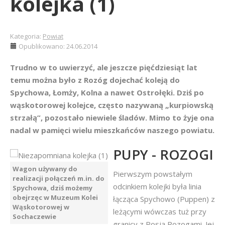
kolejka (1)
Kategoria:
Powiat
Opublikowano: 24.06.2014
Trudno w to uwierzyć, ale jeszcze pięćdziesiąt lat
temu można było z Rozóg dojechać koleją do
Spychowa, Łomży, Kolna a nawet Ostrołęki. Dziś po
wąskotorowej kolejce, często nazywaną „kurpiowską
strzałą”, pozostało niewiele śladów. Mimo to żyje ona
nadal w pamięci wielu mieszkańców naszego powiatu.
PUPY - ROZOGI
Wagon używany do
Pierwszym powstałym
realizacji połączeń m.in. do
odcinkiem kolejki była linia
Spychowa, dziś możemy
obejrzęc w Muzeum Kolei
łącząca Spychowo (Puppen) z
Wąskotorowej w
leżącymi wówczas tuż przy
Sochaczewie
granicy z Rosją Rozogami. Jej