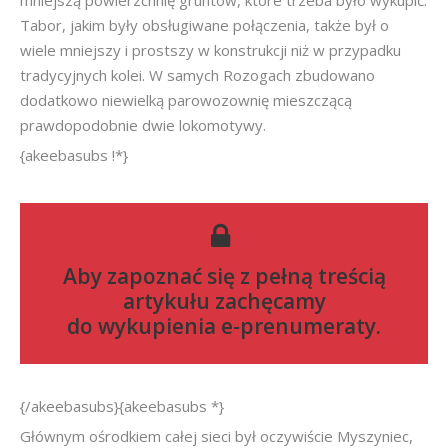
mniejszą powierzchnię gruntów, które trzeba było wykupić.
Tabor, jakim były obsługiwane połączenia, także był o
wiele mniejszy i prostszy w konstrukcji niż w przypadku
tradycyjnych kolei. W samych Rozogach zbudowano
dodatkowo niewielką parowozownię mieszczącą
prawdopodobnie dwie lokomotywy.
{akeebasubs !*}
Aby zapoznać się z pełną treścią
artykułu zachęcamy
do
wykupienia e-prenumeraty
.
{/akeebasubs}{akeebasubs *}
Głównym ośrodkiem całej sieci był oczywiście Myszyniec,