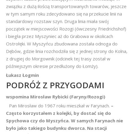
związku z dużą ilością transportowanych towarów, jeszcze
w tym samym roku zdecydowano się na przekucie linii na
standardowy rozstaw szyn. Druga linia miała swój
początek w miejscowości Rozogi (ówczesny Friedrichshof)
i biegła przez Myszyniec aż do Grabowa w okolicach
Ostrołęki. W Myszyńcu zbudowana została odnoga do
Dębów, gdzie linia rozchodziła się z jednej strony do Kolna,
z drugiej do Morgownik (odcinek tej trasy został w
późniejszym okresie przedłużony do Łomży).
Łukasz Łogmin
PODRÓŻ Z PRZYGODAMI
wspomina Mirosław Rybicki (Faryny/Rozogi)
Pan Mirosław do 1967 roku mieszkał w Farynach.
–
Często korzystałem z kolejki, by dostać się do
Spychowa czy do Myszyńca. W samych Farynach nie
było jako takiego budynku dworca. Na stacji