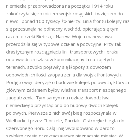
niemiecka przeprowadzona na początku 1914 roku
zakończyła się rozbiciem wojsk rosyjskich i wzięciem do
niewoli ponad 100 tysięcy żołnierzy. Linia frontu kolejny raz
się przesunęła na północny wschód, opierając się tym
razem o rzeki Biebrzę i Narew. Wojna manewrowa
przerodziła się w typowe działania pozycyjne. Przy tak
drastycznym rozciągnięciu linii transportowych i braku
odpowiednich szlaków komunikacyjnych na zajętych
terenach, szybko pojawiły się kłopoty z dowozem
odpowiednich ilości zaopatrzenia dla wojsk frontowych.
Podjęto więc decyzję o budowie kolejek polowych, których
głównym zadaniem byłby właśnie transport niezbędnego
zaopatrzenia. Tym samym na rozkaz dowództwa
niemieckiego przystąpiono do budowy dwóch kolejek
polowych. Pierwsza z nich swój bieg rozpoczynała w
Wielbarku i przez Chorzele, Parciaki, Ostrołękę biegła do
Czerwonego Boru. Całą linię wybudowano w bardzo
szybkim czasie przekraczającym nieznacznie miesiąc. W