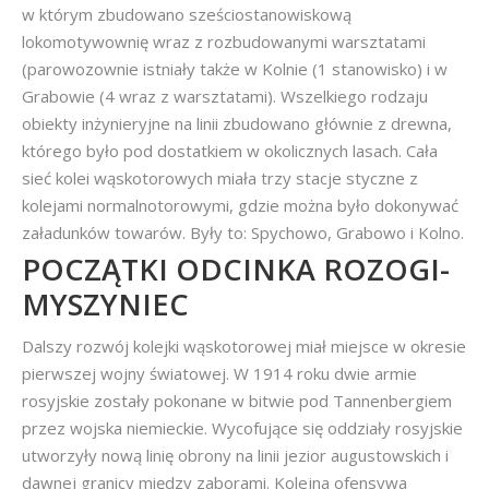
w którym zbudowano sześciostanowiskową
lokomotywownię wraz z rozbudowanymi warsztatami
(parowozownie istniały także w Kolnie (1 stanowisko) i w
Grabowie (4 wraz z warsztatami). Wszelkiego rodzaju
obiekty inżynieryjne na linii zbudowano głównie z drewna,
którego było pod dostatkiem w okolicznych lasach. Cała
sieć kolei wąskotorowych miała trzy stacje styczne z
kolejami normalnotorowymi, gdzie można było dokonywać
załadunków towarów. Były to: Spychowo, Grabowo i Kolno.
POCZĄTKI ODCINKA ROZOGI-
MYSZYNIEC
Dalszy rozwój kolejki wąskotorowej miał miejsce w okresie
pierwszej wojny światowej. W 1914 roku dwie armie
rosyjskie zostały pokonane w bitwie pod Tannenbergiem
przez wojska niemieckie. Wycofujące się oddziały rosyjskie
utworzyły nową linię obrony na linii jezior augustowskich i
dawnej granicy między zaborami. Kolejna ofensywa