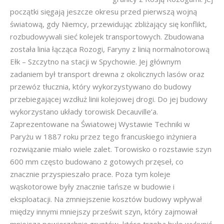
początki sięgają jeszcze okresu przed pierwszą wojną
światową, gdy Niemcy, przewidując zbliżający się konflikt,
rozbudowywali sieć kolejek transportowych. Zbudowana
została linia łącząca Rozogi, Faryny z linią normalnotorową
Ełk – Szczytno na stacji w Spychowie. Jej głównym
zadaniem był transport drewna z okolicznych lasów oraz
przewóz tłucznia, który wykorzystywano do budowy
przebiegającej wzdłuż linii kolejowej drogi. Do jej budowy
wykorzystano układy torowisk Decauville’a.
Zaprezentowane na Światowej Wystawie Techniki w
Paryżu w 1887 roku przez tego francuskiego inżyniera
rozwiązanie miało wiele zalet. Torowisko o rozstawie szyn
600 mm często budowano z gotowych przęseł, co
znacznie przyspieszało prace. Poza tym koleje
wąskotorowe były znacznie tańsze w budowie i
eksploatacji. Na zmniejszenie kosztów budowy wpływał
między innymi mniejszy prześwit szyn, który zajmował