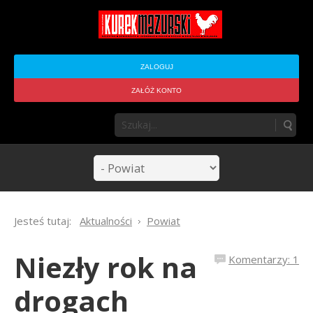
ZALOGUJ
ZAŁÓŻ KONTO
Jesteś tutaj:
Aktualności
Powiat
Niezły rok na
Komentarzy: 1
drogach