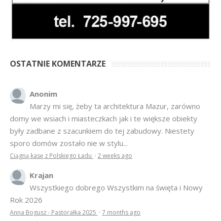
OSTATNIE KOMENTARZE
Anonim
Marzy mi się, żeby ta architektura Mazur, zarówno
domy we wsiach i miasteczkach jak i te większe obiekty
były zadbane z szacunkiem do tej zabudowy. Niestety
sporo domów zostało nie w stylu...
Ciągną kasę z Polskiego Ładu
·
2 weeks ago
Krajan
Wszystkiego dobrego Wszystkim na święta i Nowy
Rok 2026
Anna Bogusz - Pastorałka 2025
·
7 months ago