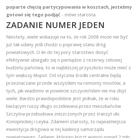
poparte chęcią partycypowania w kosztach, jesteśmy
gotowi się tego podjąć
- mówi starosta.
ZADANIE NUMER JEDEN
Niestety, wiele wskazuje na to, że rok 2008 może nie być
już tak udany jeśli chodzi o poprawę stanu dróg
powiatowych. O ile do tej pory starostwo dosyć
efektywnie ubiegało się o pieniądze z rezerwy celowej
budżetu państwa, to w najbliższej przyszłości może mieć z
tym większy kłopot. Od stycznia środki centralne będą
przeznaczane przede wszystkim na remonty mostów, a
tych, jak wiadomo w powiecie szczycieńskim nie ma zbyt
wiele. Bardzo prawdopodobne jest jednak, że w roku
bieżącym ruszy długo oczekiwana przez mieszkańców
Szczytna przebudowa zniszczonych przez tranzyt ulic
Konopnickiej i Leyka. Zdaniem starosty, to najważniejsza
inwestycja drogowa w tej kadencji samorządu
powiatowego. Zadanie, którego koszt wynosi ponad 2 mln