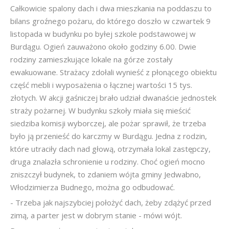
Całkowicie spalony dach i dwa mieszkania na poddaszu to
bilans groźnego pożaru, do którego doszło w czwartek 9
listopada w budynku po byłej szkole podstawowej w
Burdągu. Ogień zauważono około godziny 6.00. Dwie
rodziny zamieszkujące lokale na górze zostały
ewakuowane. Strażacy zdołali wynieść z płonącego obiektu
część mebli i wyposażenia o łącznej wartości 15 tys.
złotych. W akcji gaśniczej brało udział dwanaście jednostek
straży pożarnej. W budynku szkoły miała się mieścić
siedziba komisji wyborczej, ale pożar sprawił, że trzeba
było ją przenieść do karczmy w Burdągu. Jedna z rodzin,
które utraciły dach nad głową, otrzymała lokal zastępczy,
druga znalazła schronienie u rodziny. Choć ogień mocno
zniszczył budynek, to zdaniem wójta gminy Jedwabno,
Włodzimierza Budnego, można go odbudować.
- Trzeba jak najszybciej położyć dach, żeby zdążyć przed
zimą, a parter jest w dobrym stanie - mówi wójt.