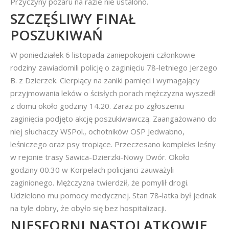
Przyczyny pożaru na razie nie ustalono.
SZCZĘŚLIWY FINAŁ
POSZUKIWAŃ
W poniedziałek 6 listopada zaniepokojeni członkowie
rodziny zawiadomili policję o zaginięciu 78-letniego Jerzego
B. z Dzierzek. Cierpiący na zaniki pamięci i wymagający
przyjmowania leków o ścisłych porach mężczyzna wyszedł
z domu około godziny 14.20. Zaraz po zgłoszeniu
zaginięcia podjęto akcję poszukiwawczą. Zaangażowano do
niej słuchaczy WSPol., ochotników OSP Jedwabno,
leśniczego oraz psy tropiące. Przeczesano kompleks leśny
w rejonie trasy Sawica-Dzierzki-Nowy Dwór. Około
godziny 00.30 w Korpelach policjanci zauważyli
zaginionego. Mężczyzna twierdził, że pomylił drogi.
Udzielono mu pomocy medycznej. Stan 78-latka był jednak
na tyle dobry, że obyło się bez hospitalizacji.
NIESFORNI NASTOLATKOWIE