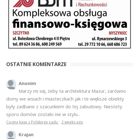
OSTATNIE KOMENTARZE
Anonim
Marzy mi się, żeby ta architektura Mazur, zarówno
domy we wsiach i miasteczkach jak i te większe obiekty
były zadbane z szacunkiem do tej zabudowy. Niestety
sporo domów zostało nie w stylu...
Ciągną kasę z Polskiego Ładu
·
2 weeks ago
Krajan