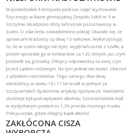
W poniedziałek 6 listopada podczas zajęć wychowania
fizycznego w klasie gimnazjalnej Zespołu Szkół nr 3 w
Szczytnie skradziono złoty łańcuszek pozostawiony w
szatni. O zdarzeniu zawiadomiono policję. Okazało się, że
sprawcami kradzieży są dwaj 15-latkowie. Wykorzystując
to, że w szatni nikogo nie było, wyjęli łańcuszek z szafki, a
potem sprzedali go w lombardzie za 120 złotych, po czym
podzielili się gotówką. Chłopcy odpowiedzą za swój czyn
przed sądem rodzinnym. Na tym jednak nie koniec zdarzeń
z udziałem nastolatków. Tego samego dnia dwaj
młodzieńcy w wieku 16 i 17 lat kradli w jednym ze
szczycieńskich dyskontów artykuły spożywcze. Nastoletni
złodzieje byli pod wpływem alkoholu. Szesnastolatek miał
w wydychanym powietrzu 1,36 promila mocnego trunku.
Policja ustala, gdzie chłopcy kupili alkohol.
ZAKŁÓCONA CISZA
WYBORCZA