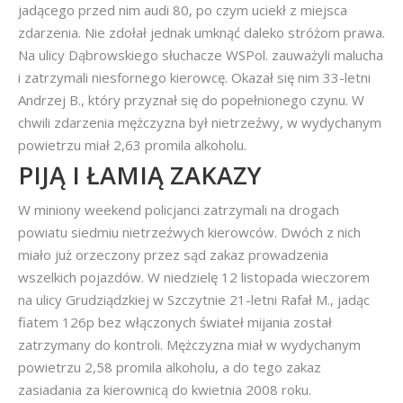
jadącego przed nim audi 80, po czym uciekł z miejsca
zdarzenia. Nie zdołał jednak umknąć daleko stróżom prawa.
Na ulicy Dąbrowskiego słuchacze WSPol. zauważyli malucha
i zatrzymali niesfornego kierowcę. Okazał się nim 33-letni
Andrzej B., który przyznał się do popełnionego czynu. W
chwili zdarzenia mężczyzna był nietrzeźwy, w wydychanym
powietrzu miał 2,63 promila alkoholu.
PIJĄ I ŁAMIĄ ZAKAZY
W miniony weekend policjanci zatrzymali na drogach
powiatu siedmiu nietrzeźwych kierowców. Dwóch z nich
miało już orzeczony przez sąd zakaz prowadzenia
wszelkich pojazdów. W niedzielę 12 listopada wieczorem
na ulicy Grudziądzkiej w Szczytnie 21-letni Rafał M., jadąc
fiatem 126p bez włączonych świateł mijania został
zatrzymany do kontroli. Mężczyzna miał w wydychanym
powietrzu 2,58 promila alkoholu, a do tego zakaz
zasiadania za kierownicą do kwietnia 2008 roku.