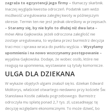
zagraża to egzystencji jego firmy –
tłumaczy skarbnik.
Inaczej wygląda kwestia odroczeń. Podatnik sam widzi
możliwość uregulowania zaległej kwoty w późniejszym
okresie. Termin ten nie jest jednak określony w przepisach.
– Staramy się, by nie było to dłużej niż dwa lata –
mówi Alina Gajkowska. Jeżeli odroczona zaległość nie
zostaje uregulowana, to wydana przez burmistrz decyzja
traci moc i sprawa wraca do punktu wyjścia.
– Wysyłamy
upomnienia i na nowo wszczynamy postępowanie –
wyjaśnia Gajkowska. Dodaje, że wobec osób, które nie
reagują na upomnienia, wystawiane są tytuły komornicze.
ULGA DLA DZIEKANA
W wykazie objętych ulgami znalazł się ks. dziekan Edward
Molitorys, właściciel otwartego niedawno przy kościele Św.
Stanisława Kostki zakładu pogrzebowego. Burmistrz
odroczyła mu spłatę ponad 2,7 tys. zł, uzasadniając tę
decyzję względami ekonomicznymi. To może dziwić, bo