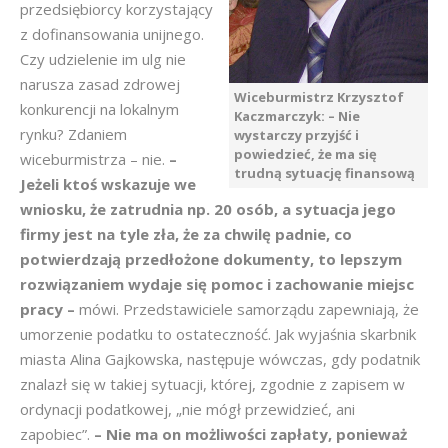
przedsiębiorcy korzystający
z dofinansowania unijnego.
Czy udzielenie im ulg nie
narusza zasad zdrowej
Wiceburmistrz Krzysztof
konkurencji na lokalnym
Kaczmarczyk: – Nie
rynku? Zdaniem
wystarczy przyjść i
powiedzieć, że ma się
wiceburmistrza – nie.
–
trudną sytuację finansową
Jeżeli ktoś wskazuje we
wniosku, że zatrudnia np. 20 osób, a sytuacja jego
firmy jest na tyle zła, że za chwilę padnie, co
potwierdzają przedłożone dokumenty, to lepszym
rozwiązaniem wydaje się pomoc i zachowanie miejsc
pracy –
mówi. Przedstawiciele samorządu zapewniają, że
umorzenie podatku to ostateczność. Jak wyjaśnia skarbnik
miasta Alina Gajkowska, następuje wówczas, gdy podatnik
znalazł się w takiej sytuacji, której, zgodnie z zapisem w
ordynacji podatkowej, „nie mógł przewidzieć, ani
zapobiec”.
– Nie ma on możliwości zapłaty, ponieważ