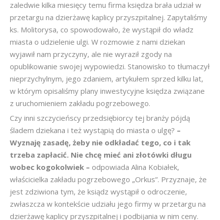
zaledwie kilka miesięcy temu firma księdza brała udział w
przetargu na dzierżawę kaplicy przyszpitalnej. Zapytaliśmy
ks. Molitorysa, co spowodowało, że wystąpił do władz
miasta o udzielenie ulgi. W rozmowie z nami dziekan
wyjawił nam przyczyny, ale nie wyraził zgody na
opublikowanie swojej wypowiedzi. Stanowisko to tłumaczył
nieprzychylnym, jego zdaniem, artykułem sprzed kilku lat,
w którym opisaliśmy plany inwestycyjne księdza związane
z uruchomieniem zakładu pogrzebowego.
Czy inni szczycieńscy przedsiębiorcy tej branży pójdą
śladem dziekana i też wystąpią do miasta o ulgę?
–
Wyznaję zasadę, żeby nie odkładać tego, co i tak
trzeba zapłacić. Nie chcę mieć ani złotówki długu
wobec kogokolwiek –
odpowiada Alina Kobiałek,
właścicielka zakładu pogrzebowego „Orkus”. Przyznaje, że
jest zdziwiona tym, że ksiądz wystąpił o odroczenie,
zwłaszcza w kontekście udziału jego firmy w przetargu na
dzierżawę kaplicy przyszpitalnej i podbijania w nim ceny.