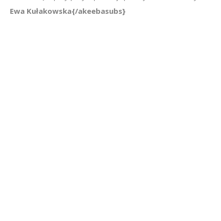
Ewa Kułakowska{/akeebasubs}