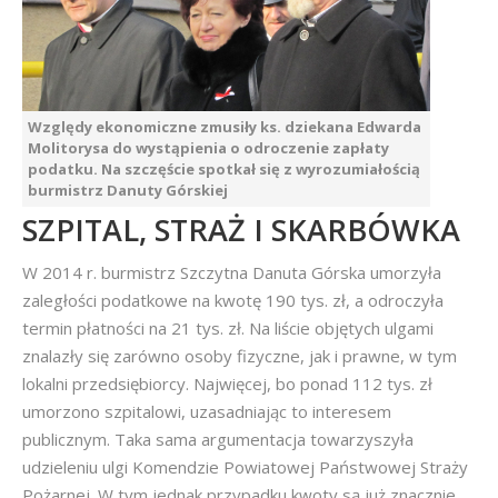
Względy ekonomiczne zmusiły ks. dziekana Edwarda
Molitorysa do wystąpienia o odroczenie zapłaty
podatku. Na szczęście spotkał się z wyrozumiałością
burmistrz Danuty Górskiej
SZPITAL, STRAŻ I SKARBÓWKA
W 2014 r. burmistrz Szczytna Danuta Górska umorzyła
zaległości podatkowe na kwotę 190 tys. zł, a odroczyła
termin płatności na 21 tys. zł. Na liście objętych ulgami
znalazły się zarówno osoby fizyczne, jak i prawne, w tym
lokalni przedsiębiorcy. Najwięcej, bo ponad 112 tys. zł
umorzono szpitalowi, uzasadniając to interesem
publicznym. Taka sama argumentacja towarzyszyła
udzieleniu ulgi Komendzie Powiatowej Państwowej Straży
Pożarnej. W tym jednak przypadku kwoty są już znacznie