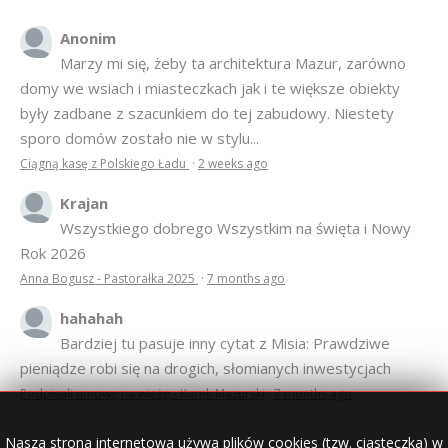
Anonim
Marzy mi się, żeby ta architektura Mazur, zarówno
domy we wsiach i miasteczkach jak i te większe obiekty
były zadbane z szacunkiem do tej zabudowy. Niestety
sporo domów zostało nie w stylu...
Ciągną kasę z Polskiego Ładu
·
2 weeks ago
Krajan
Wszystkiego dobrego Wszystkim na święta i Nowy
Rok 2026
Anna Bogusz - Pastorałka 2025
·
7 months ago
hahahah
Bardziej tu pasuje inny cytat z Misia: Prawdziwe
pieniądze robi się na drogich, słomianych inwestycjach
Podpisali umowę na wieżę - Kurek Mazurski
·
7 months ago
Nasza strona internetowa używa plików cookies (tzw. ciasteczka) w