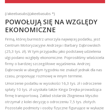
{/akeebasubs}{akeebasubs *}
POWOŁUJĄ SIĘ NA WZGLĘDY
EKONOMICZNE
Firmą, której burmistrz umorzyła najwięcej podatku, jest
Centrum Motoryzacyjne Andrzeja i Barbary Dąbrowskich
(25,3 tys. zł). W tym przypadku jako podstawę udzielenia
ulgi podano względy ekonomiczne. Poprosiliśmy właściciela
firmy o bardziej szczegółowe wyjaśnienia. Andrzej
Dąbrowski w ubiegłym tygodniu nie znalazł jednak dla nas
czasu, proponując rozmowę w innym terminie.
Umorzenie podatku w wysokości 16,3 tys. zł i odroczenie
spłaty 10 tys. zł uzyskała także Kinga Drejka prowadząca
firmę transportową. Zakład stolarski Zbigniewa Myszko
otrzymał z kolei decyzję o odroczeniu 7,5 tys. złotych.
Pozostałe podmioty i osoby fizyczne figurujące w wykazie