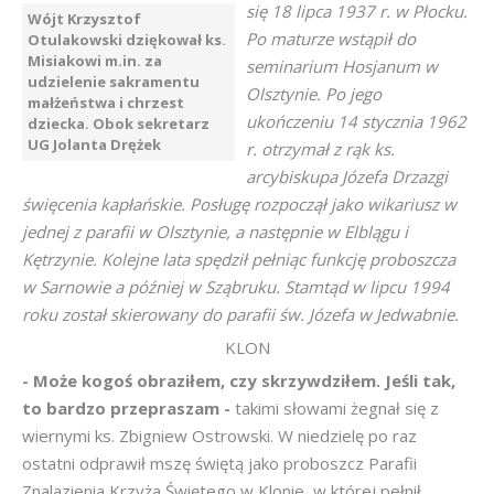
się 18 lipca 1937 r. w Płocku.
Wójt Krzysztof
Po maturze wstąpił do
Otulakowski dziękował ks.
Misiakowi m.in. za
seminarium Hosjanum w
udzielenie sakramentu
Olsztynie. Po jego
małżeństwa i chrzest
ukończeniu 14 stycznia 1962
dziecka. Obok sekretarz
UG Jolanta Drężek
r. otrzymał z rąk ks.
arcybiskupa Józefa Drzazgi
święcenia kapłańskie. Posługę rozpoczął jako wikariusz w
jednej z parafii w Olsztynie, a następnie w Elblągu i
Kętrzynie. Kolejne lata spędził pełniąc funkcję proboszcza
w Sarnowie a później w Sząbruku. Stamtąd w lipcu 1994
roku został skierowany do parafii św. Józefa w Jedwabnie.
KLON
- Może kogoś obraziłem, czy skrzywdziłem. Jeśli tak,
to bardzo przepraszam -
takimi słowami żegnał się z
wiernymi ks. Zbigniew Ostrowski. W niedzielę po raz
ostatni odprawił mszę świętą jako proboszcz Parafii
Znalazienia Krzyża Świętego w Klonie, w której pełnił