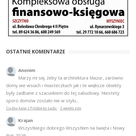
OSTATNIE KOMENTARZE
Anonim
Marzy mi się, żeby ta architektura Mazur, zarówno
domy we wsiach i miasteczkach jak i te większe obiekty
były zadbane z szacunkiem do tej zabudowy. Niestety
sporo domów zostało nie w stylu...
Ciągną kasę z Polskiego Ładu
·
2 weeks ago
Krajan
Wszystkiego dobrego Wszystkim na święta i Nowy
Rok 2026