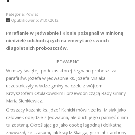
Kategoria:
Powiat
Opublikowano: 31.07.2012
Parafianie w Jedwabnie i Klonie pożegnali w minioną
niedzielę odchodzących na emeryturę swoich
długoletnich proboszczów.
JEDWABNO
W mszy świętej, podczas której żegnano proboszcza
parafii św. Józefa w Jedwabnie ks. Józefa Misiaka
uczestniczyły władze gminy na czele z wójtem
Krzysztofem Otulakowskim i przewodniczącą Rady Gminy
Marią Sienkiewicz.
Głoszący kazanie ks. Józef Kanicki mówił, że ks. Misiak jako
człowiek odejdzie z Jedwabna, ale duch jego i pamięć o nim
tu zostaną. Określając go jako osobę łagodną i delikatną
zauważał, że czasami, jak ksiądz Skarga, grzmiał z ambony.