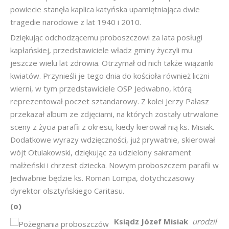
powiecie stanęła kaplica katyńska upamiętniająca dwie
tragedie narodowe z lat 1940 i 2010.
Dziękując odchodzącemu proboszczowi za lata posługi
kapłańskiej, przedstawiciele władz gminy życzyli mu
jeszcze wielu lat zdrowia. Otrzymał od nich także wiązanki
kwiatów. Przynieśli je tego dnia do kościoła również liczni
wierni, w tym przedstawiciele OSP Jedwabno, którą
reprezentował poczet sztandarowy. Z kolei Jerzy Pałasz
przekazał album ze zdjęciami, na których zostały utrwalone
sceny z życia parafii z okresu, kiedy kierował nią ks. Misiak.
Dodatkowe wyrazy wdzięczności, już prywatnie, skierował
wójt Otulakowski, dziękując za udzielony sakrament
małżeński i chrzest dziecka. Nowym proboszczem parafii w
Jedwabnie będzie ks. Roman Lompa, dotychczasowy
dyrektor olsztyńskiego Caritasu.
(o)
Ksiądz Józef Misiak
urodził