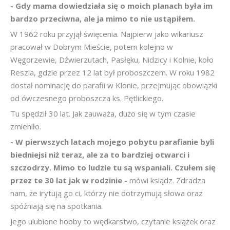
- Gdy mama dowiedziała się o moich planach była im
bardzo przeciwna, ale ja mimo to nie ustąpiłem.
W 1962 roku przyjął święcenia. Najpierw jako wikariusz
pracował w Dobrym Mieście, potem kolejno w
Węgorzewie, Dźwierzutach, Pasłęku, Nidzicy i Kolnie, koło
Reszla, gdzie przez 12 lat był proboszczem. W roku 1982
dostał nominację do parafii w Klonie, przejmując obowiązki
od ówczesnego proboszcza ks. Pętlickiego.
Tu spędził 30 lat. Jak zauważa, dużo się w tym czasie
zmieniło.
- W pierwszych latach mojego pobytu parafianie byli
biedniejsi niż teraz, ale za to bardziej otwarci i
szczodrzy. Mimo to ludzie tu są wspaniali. Czułem się
przez te 30 lat jak w rodzinie -
mówi ksiądz. Zdradza
nam, że irytują go ci, którzy nie dotrzymują słowa oraz
spóźniają się na spotkania.
Jego ulubione hobby to wędkarstwo, czytanie książek oraz