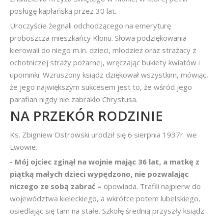
posługę kapłańską przez 30 lat.
Uroczyście żegnali odchodzącego na emeryturę
proboszcza mieszkańcy Klonu. Słowa podziękowania
kierowali do niego m.in. dzieci, młodzież oraz strażacy z
ochotniczej straży pożarnej, wręczając bukiety kwiatów i
upominki. Wzruszony ksiądz dziękował wszystkim, mówiąc,
że jego największym sukcesem jest to, że wśród jego
parafian nigdy nie zabrakło Chrystusa.
NA PRZEKÓR RODZINIE
Ks. Zbigniew Ostrowski urodził się 6 sierpnia 1937r. we
Lwowie.
- Mój ojciec zginął na wojnie mając 36 lat, a matkę z
piątką małych dzieci wypędzono, nie pozwalając
niczego ze sobą zabrać –
opowiada. Trafili najpierw do
województwa kieleckiego, a wkrótce potem lubelskiego,
osiedlając się tam na stałe. Szkołę średnią przyszły ksiądz