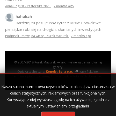
Anna Bogusz - Pastorałka 2025
·
7 months ago
hahahah
Bardziej tu pasuje inny cytat z Misia: Prawdziwe
pieniądze robi się na drogich, słomianych inwestycjach
Podpisali umowę na wieżę - Kurek Mazurski
·
7 months ago
© 2007–2018 Kurek Mazurski — archiwalne wydania lokalnej
gazety.
Opieka techniczna:
Konekt Sp. z o.o.
- kasy fiskalne,
terminale płatnicze, usługi IT, wizytówki w lokalnych domenach
Nasza strona internetowa używa plików cookies (tzw. ciasteczka) w
celach statystycznych, reklamowych oraz funkcjonalnych.
Korzystając z niej wyrażasz zgodę na ich używanie, zgodnie z
aktualnymi ustawieniami przeglądarki.