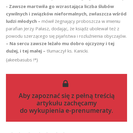
- Zawsze martwiła go wzrastająca liczba ślubów
cywilnych i związków nieformalnych, zwłaszcza wśród
ludzi młodych –
mówił żegnający proboszcza w imieniu
parafian Jerzy Pałasz, dodając, że ksiądz ubolewał też z
powodu szerzącego się pijaństwa i rozluźnienia obyczajów.
– Na sercu zawsze leżało mu dobro ojczyzny i tej
dużej, i tej małej –
tłumaczył ks. Kanicki.
{akeebasubs !*}
Aby zapoznać się z pełną treścią
artykułu zachęcamy
do
wykupienia e-prenumeraty
.