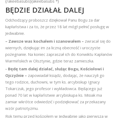
{/akeebasubs}{akeebasubs *}
BĘDZIE DZIAŁAŁ DALEJ
Odchodzący proboszcz dziękował Panu Bogu za dar
kapłaństwa i za to, że przez 18 lat mógł pełnić posługę w
Jedwabnie.
– Zawsze was kochałem i szanowałem –
zwracał się do
wiernych, dziękując im za liczną obecność i uroczyste
pożegnanie. Na koniec zapraszał ich do Konwiktu Kapłanów
Warmińskich w Olsztynie, gdzie teraz zamieszka.
- Będę tam dalej działać, służąc Bogu, Kościołowi i
Ojczyźnie –
zapowiadał ksiądz, dodając, że nauczyli go
tego rodzice, duchowni, w tym ks. arcybiskup Ignacy
Tokarczuk, jego profesor i wykładowca. Będącego już
ponad 70 lat w kapłaństwie arcybiskupa ks. Misiak ma
zamiar wkrótce odwiedzić i podziękować za przekazany
wzór patriotyzmu.
Rok temu przed kościołem w Jedwabnie jako pierwsza w