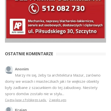
OSTATNIE KOMENTARZE
Anonim
Marzy mi się, żeby ta architektura Mazur, zarówno
domy we wsiach i miasteczkach jak i te większe obiekty
były zadbane z szacunkiem do tej zabudowy. Niestety
sporo domów zostało nie w stylu...
Ciągną kasę z Polskiego Ładu
·
2 weeks ago
Krajan