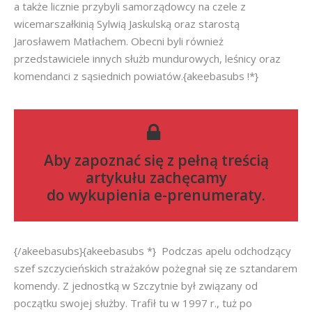
a także licznie przybyli samorządowcy na czele z
wicemarszałkinią Sylwią Jaskulską oraz starostą
Jarosławem Matłachem. Obecni byli również
przedstawiciele innych służb mundurowych, leśnicy oraz
komendanci z sąsiednich powiatów.{akeebasubs !*}
Aby zapoznać się z pełną treścią
artykułu zachęcamy
do
wykupienia e-prenumeraty
.
{/akeebasubs}{akeebasubs *} Podczas apelu odchodzący
szef szczycieńskich strażaków pożegnał się ze sztandarem
komendy. Z jednostką w Szczytnie był związany od
początku swojej służby. Trafił tu w 1997 r., tuż po