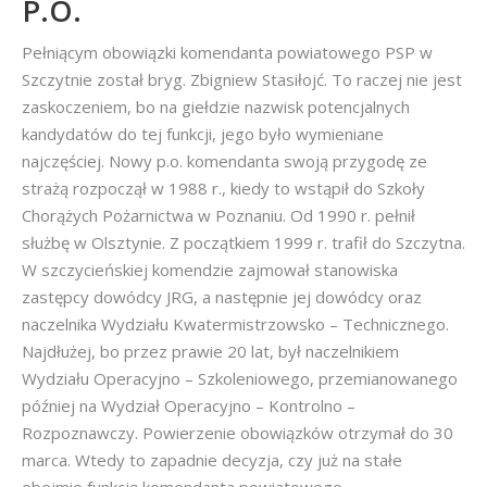
P.O.
Pełniącym obowiązki komendanta powiatowego PSP w
Szczytnie został bryg. Zbigniew Stasiłojć. To raczej nie jest
zaskoczeniem, bo na giełdzie nazwisk potencjalnych
kandydatów do tej funkcji, jego było wymieniane
najczęściej. Nowy p.o. komendanta swoją przygodę ze
strażą rozpoczął w 1988 r., kiedy to wstąpił do Szkoły
Chorążych Pożarnictwa w Poznaniu. Od 1990 r. pełnił
służbę w Olsztynie. Z początkiem 1999 r. trafił do Szczytna.
W szczycieńskiej komendzie zajmował stanowiska
zastępcy dowódcy JRG, a następnie jej dowódcy oraz
naczelnika Wydziału Kwatermistrzowsko – Technicznego.
Najdłużej, bo przez prawie 20 lat, był naczelnikiem
Wydziału Operacyjno – Szkoleniowego, przemianowanego
później na Wydział Operacyjno – Kontrolno –
Rozpoznawczy. Powierzenie obowiązków otrzymał do 30
marca. Wtedy to zapadnie decyzja, czy już na stałe