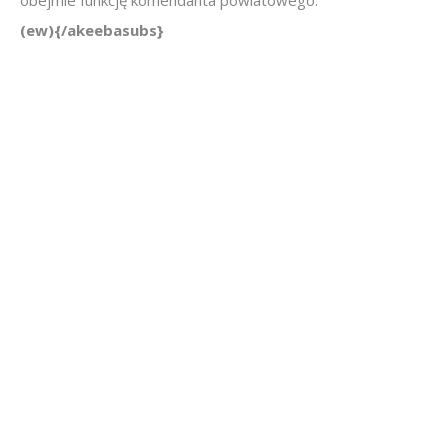
obejmie funkcję komendanta powiatowego.
(ew){/akeebasubs}