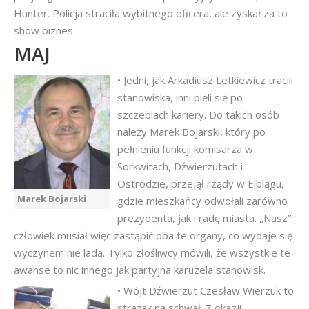
Hunter. Policja straciła wybitnego oficera, ale zyskał za to
show biznes.
MAJ
• Jedni, jak Arkadiusz Letkiewicz tracili
stanowiska, inni pięli się po
szczeblach kariery. Do takich osób
należy Marek Bojarski, który po
pełnieniu funkcji komisarza w
Sorkwitach, Dźwierzutach i
Ostródzie, przejął rządy w Elblągu,
Marek Bojarski
gdzie mieszkańcy odwołali zarówno
prezydenta, jak i radę miasta. „Nasz”
człowiek musiał więc zastąpić oba te organy, co wydaje się
wyczynem nie lada. Tylko złośliwcy mówili, że wszystkie te
awanse to nic innego jak partyjna karuzela stanowisk.
• Wójt Dźwierzut Czesław Wierzuk to
strażak na schwał. Z okazji