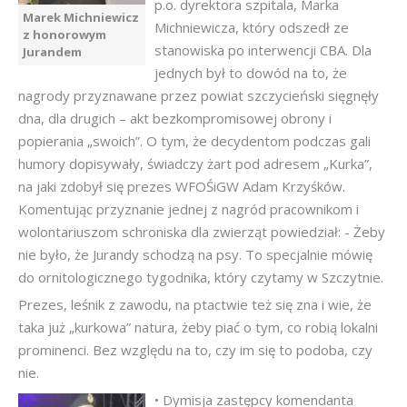
p.o. dyrektora szpitala, Marka
Marek Michniewicz
Michniewicza, który odszedł ze
z honorowym
stanowiska po interwencji CBA. Dla
Jurandem
jednych był to dowód na to, że
nagrody przyznawane przez powiat szczycieński sięgnęły
dna, dla drugich – akt bezkompromisowej obrony i
popierania „swoich”. O tym, że decydentom podczas gali
humory dopisywały, świadczy żart pod adresem „Kurka”,
na jaki zdobył się prezes WFOŚiGW Adam Krzyśków.
Komentując przyznanie jednej z nagród pracownikom i
wolontariuszom schroniska dla zwierząt powiedział: - Żeby
nie było, że Jurandy schodzą na psy. To specjalnie mówię
do ornitologicznego tygodnika, który czytamy w Szczytnie.
Prezes, leśnik z zawodu, na ptactwie też się zna i wie, że
taka już „kurkowa” natura, żeby piać o tym, co robią lokalni
prominenci. Bez względu na to, czy im się to podoba, czy
nie.
• Dymisja zastępcy komendanta