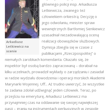
głównego policji insp. Arkadiusza
Letkiewicza, zwanego też
człowiekiem orkiestrą. Decyzję o
jego odwołaniu, minister spraw
wewnętrznych Bartłomiej Sienkiewicz
uzasadniał niezadowalającą oceną
realizacji obowiązków służbowych.
Arkadiusz
Letkiewicz na
Dymisja zbiegła się w czasie z
scenie
publikacjami „Rzeczpospolitej” o
niemałych zarobkach komendanta. Okazało się, że
inspektor był osobą bardzo zapracowaną – dorabiał na
kilku uczelniach, prowadził wykłady o zarządzaniu i zasiadał
w radzie wydziału dowodzenia i operacji morskich Akademii
Marynarki Wojennej. Uff... Aż trudno uwierzyć, że wszystkie
te zadania zdołał udźwignąć jeden człowiek. Teraz, po
przejściu na emeryturę, Arkadiusz Letkiewicz ma
przynajmniej czas na oddawanie się swojej największej
pasji – graniu na instrumentach perkusyjnych w zespole