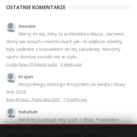
OSTATNIE KOMENTARZE
Anonim
Marzy mi się, żeby ta architektura Mazur, zarówno
domy we wsiach i miasteczkach jak i te większe obiekty
były zadbane z szacunkiem do tej zabudowy. Niestety
sporo domów zostało nie w stylu...
Ciągną kasę z Polskiego Ładu
·
2 weeks ago
Krajan
Wszystkiego dobrego Wszystkim na święta i Nowy
Rok 2026
Anna Bogusz - Pastorałka 2025
·
7 months ago
hahahah
Bardziej tu pasuje inny cytat z Misia: Prawdziwe
pieniądze robi się na drogich, słomianych inwestycjach
Podpisali umowę na wieżę - Kurek Mazurski
·
7 months ago