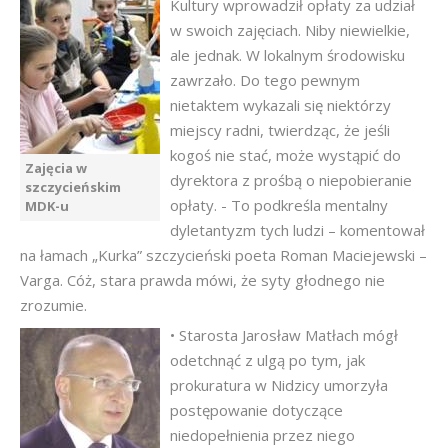
Kultury wprowadził opłaty za udział
w swoich zajęciach. Niby niewielkie,
ale jednak. W lokalnym środowisku
zawrzało. Do tego pewnym
nietaktem wykazali się niektórzy
miejscy radni, twierdząc, że jeśli
kogoś nie stać, może wystąpić do
Zajęcia w
dyrektora z prośbą o niepobieranie
szczycieńskim
opłaty. - To podkreśla mentalny
MDK-u
dyletantyzm tych ludzi – komentował
na łamach „Kurka” szczycieński poeta Roman Maciejewski –
Varga. Cóż, stara prawda mówi, że syty głodnego nie
zrozumie.
• Starosta Jarosław Matłach mógł
odetchnąć z ulgą po tym, jak
prokuratura w Nidzicy umorzyła
postępowanie dotyczące
niedopełnienia przez niego