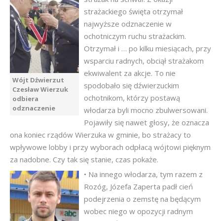
strażackiego święta otrzymał
najwyższe odznaczenie w
ochotniczym ruchu strażackim.
Otrzymał i … po kilku miesiącach, przy
wsparciu radnych, obciął strażakom
ekwiwalent za akcje. To nie
Wójt Dźwierzut
spodobało się dźwierzuckim
Czesław Wierzuk
ochotnikom, którzy postawą
odbiera
odznaczenie
włodarza byli mocno zbulwersowani.
Pojawiły się nawet głosy, że oznacza
ona koniec rządów Wierzuka w gminie, bo strażacy to
wpływowe lobby i przy wyborach odpłacą wójtowi pięknym
za nadobne. Czy tak się stanie, czas pokaże.
• Na innego włodarza, tym razem z
Rozóg, Józefa Zaperta padł cień
podejrzenia o zemstę na będącym
wobec niego w opozycji radnym