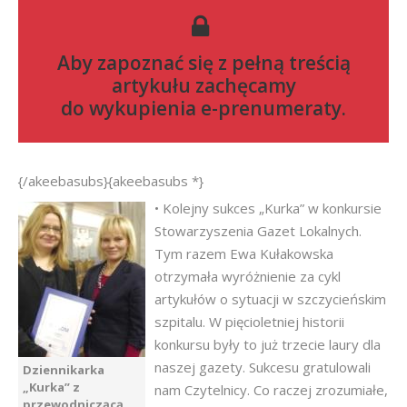
Aby zapoznać się z pełną treścią
artykułu zachęcamy
do
wykupienia e-prenumeraty
.
{/akeebasubs}{akeebasubs *}
• Kolejny sukces „Kurka” w konkursie
Stowarzyszenia Gazet Lokalnych.
Tym razem Ewa Kułakowska
otrzymała wyróżnienie za cykl
artykułów o sytuacji w szczycieńskim
szpitalu. W pięcioletniej historii
konkursu były to już trzecie laury dla
naszej gazety. Sukcesu gratulowali
Dziennikarka
„Kurka” z
nam Czytelnicy. Co raczej zrozumiałe,
przewodniczącą