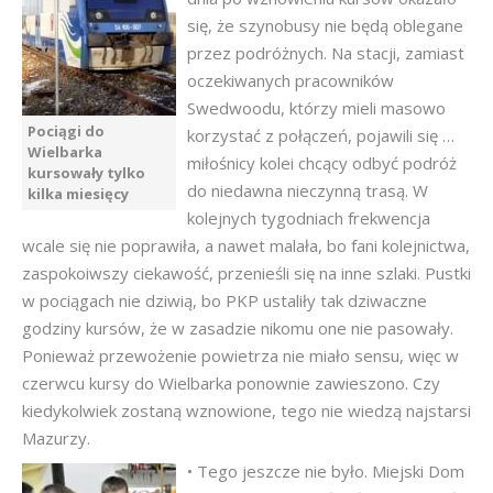
się, że szynobusy nie będą oblegane
przez podróżnych. Na stacji, zamiast
oczekiwanych pracowników
Swedwoodu, którzy mieli masowo
Pociągi do
korzystać z połączeń, pojawili się …
Wielbarka
miłośnicy kolei chcący odbyć podróż
kursowały tylko
do niedawna nieczynną trasą. W
kilka miesięcy
kolejnych tygodniach frekwencja
wcale się nie poprawiła, a nawet malała, bo fani kolejnictwa,
zaspokoiwszy ciekawość, przenieśli się na inne szlaki. Pustki
w pociągach nie dziwią, bo PKP ustaliły tak dziwaczne
godziny kursów, że w zasadzie nikomu one nie pasowały.
Ponieważ przewożenie powietrza nie miało sensu, więc w
czerwcu kursy do Wielbarka ponownie zawieszono. Czy
kiedykolwiek zostaną wznowione, tego nie wiedzą najstarsi
Mazurzy.
• Tego jeszcze nie było. Miejski Dom