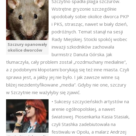
Szczytno spadła plaga szczurów.
Wstrętne gryzonie szczególnie
upodobały sobie okolice dworca PKP
i PKS, strasząc, nawet w biały dzień,
podróżnych. Temat stanął na sesji
Rady Miejskiej. Stoicki spokój wobec
Szczury opanowały
inwazji szkodników zachowała
okolice dworców
burmistrz Danuta Górska. Jak
tłumaczyła, cały problem został „rozdmuchany medialnie”,
a z podobnymi kłopotami borykają się też inne miasta. Czyli
sprawa jest, a jakby jej nie było. I jak zawsze winne są
bliżej niezidentyfikowane „media”. Gdyby nie one, szczury
w Szczytnie nie ważyłyby się zjawić.
• Sukcesy szczycieńskich artystów na
arenie ogólnopolskiej, a nawet
światowej. Piosenkarka Kasia Stasiak,
czyli Stashka zadebiutowała na
festiwalu w Opolu, a malarz Andrzej