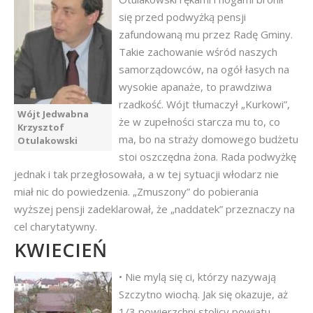
się przed podwyżką pensji
zafundowaną mu przez Radę Gminy.
Takie zachowanie wśród naszych
samorządowców, na ogół łasych na
wysokie apanaże, to prawdziwa
rzadkość. Wójt tłumaczył „Kurkowi”,
Wójt Jedwabna
że w zupełności starcza mu to, co
Krzysztof
ma, bo na straży domowego budżetu
Otulakowski
stoi oszczędna żona. Rada podwyżkę
jednak i tak przegłosowała, a w tej sytuacji włodarz nie
miał nic do powiedzenia. „Zmuszony” do pobierania
wyższej pensji zadeklarował, że „naddatek” przeznaczy na
cel charytatywny.
KWIECIEŃ
• Nie mylą się ci, którzy nazywają
Szczytno wiochą. Jak się okazuje, aż
1/3 powierzchni stolicy powiatu