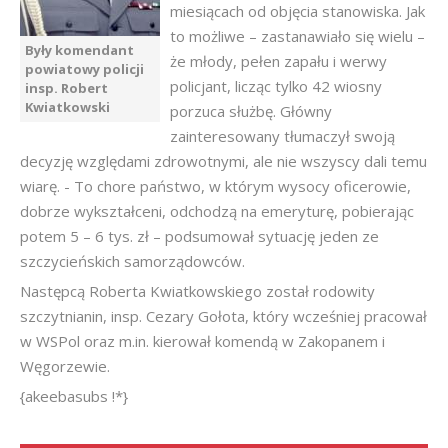
miesiącach od objęcia stanowiska. Jak
to możliwe – zastanawiało się wielu –
Były komendant
że młody, pełen zapału i werwy
powiatowy policji
policjant, licząc tylko 42 wiosny
insp. Robert
Kwiatkowski
porzuca służbę. Główny
zainteresowany tłumaczył swoją
decyzję względami zdrowotnymi, ale nie wszyscy dali temu
wiarę. - To chore państwo, w którym wysocy oficerowie,
dobrze wykształceni, odchodzą na emeryturę, pobierając
potem 5 – 6 tys. zł – podsumował sytuację jeden ze
szczycieńskich samorządowców.
Następcą Roberta Kwiatkowskiego został rodowity
szczytnianin, insp. Cezary Gołota, który wcześniej pracował
w WSPol oraz m.in. kierował komendą w Zakopanem i
Węgorzewie.
{akeebasubs !*}