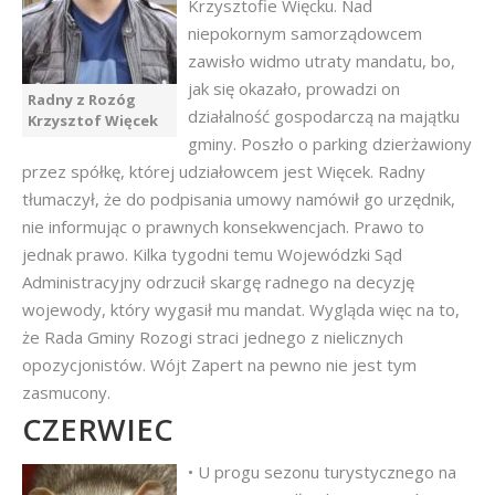
Krzysztofie Więcku. Nad
niepokornym samorządowcem
zawisło widmo utraty mandatu, bo,
jak się okazało, prowadzi on
Radny z Rozóg
działalność gospodarczą na majątku
Krzysztof Więcek
gminy. Poszło o parking dzierżawiony
przez spółkę, której udziałowcem jest Więcek. Radny
tłumaczył, że do podpisania umowy namówił go urzędnik,
nie informując o prawnych konsekwencjach. Prawo to
jednak prawo. Kilka tygodni temu Wojewódzki Sąd
Administracyjny odrzucił skargę radnego na decyzję
wojewody, który wygasił mu mandat. Wygląda więc na to,
że Rada Gminy Rozogi straci jednego z nielicznych
opozycjonistów. Wójt Zapert na pewno nie jest tym
zasmucony.
CZERWIEC
• U progu sezonu turystycznego na