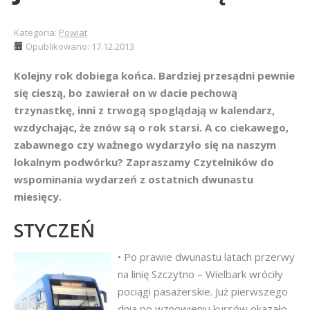
Kategoria:
Powiat
Opublikowano: 17.12.2013
Kolejny rok dobiega końca. Bardziej przesądni pewnie
się cieszą, bo zawierał on w dacie pechową
trzynastkę, inni z trwogą spoglądają w kalendarz,
wzdychając, że znów są o rok starsi. A co ciekawego,
zabawnego czy ważnego wydarzyło się na naszym
lokalnym podwórku? Zapraszamy Czytelników do
wspominania wydarzeń z ostatnich dwunastu
miesięcy.
STYCZEŃ
• Po prawie dwunastu latach przerwy
na linię Szczytno – Wielbark wróciły
pociągi pasażerskie. Już pierwszego
dnia po wznowieniu kursów okazało