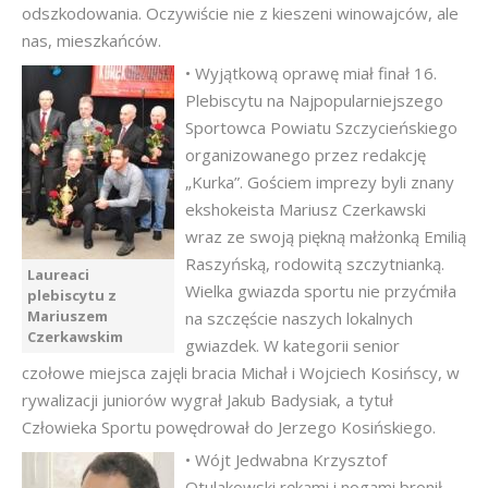
odszkodowania. Oczywiście nie z kieszeni winowajców, ale
nas, mieszkańców.
• Wyjątkową oprawę miał finał 16.
Plebiscytu na Najpopularniejszego
Sportowca Powiatu Szczycieńskiego
organizowanego przez redakcję
„Kurka”. Gościem imprezy byli znany
ekshokeista Mariusz Czerkawski
wraz ze swoją piękną małżonką Emilią
Raszyńską, rodowitą szczytnianką.
Laureaci
Wielka gwiazda sportu nie przyćmiła
plebiscytu z
Mariuszem
na szczęście naszych lokalnych
Czerkawskim
gwiazdek. W kategorii senior
czołowe miejsca zajęli bracia Michał i Wojciech Kosińscy, w
rywalizacji juniorów wygrał Jakub Badysiak, a tytuł
Człowieka Sportu powędrował do Jerzego Kosińskiego.
• Wójt Jedwabna Krzysztof
Otulakowski rękami i nogami bronił