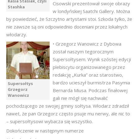
Kasia Stasiak, czyli
Cisowski prezentował swoje obrazy
Stashka
w londyńskiej Saatchi Gallery. Można
by powiedzieć, że Szczytno artystami stoi. Szkoda tylko, że
nie zawsze są oni odpowiednio doceniani przez lokalnych
włodarzy.
• Grzegorz Wanowicz z Dybowa
został naszym tegorocznym
Supersołtysem. Wynik szóstej edycji
plebiscytu organizowanego przez
redakcję „Kurka” oraz starostwo,
bardzo ucieszył burmistrza Pasymia
Supersołtys
Grzegorz
Bernarda Miusa. Podczas finałowej
Wanowicz
gali nie mógł się nachwalić
pochodzącego ze swojej gminy sołtysa. Włodarz zdradził
nawet, że pan Grzegorz często psuje mu nerwy, ale nic to
– supersołtysowi wybacza się wszystko.
Dokończenie w następnym numerze