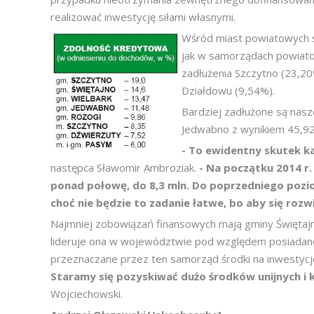
realizować inwestycję siłami własnymi.
Wśród miast powiatowych s
jak w samorządach powiat
zadłużenia Szczytno (23,20
Działdowu (9,54%).
Bardziej zadłużone są nasz
Jedwabno z wynikiem 45,9
- To ewidentny skutek k
następca Sławomir Ambroziak.
- Na początku 2014 r. 
ponad połowę, do 8,3 mln. Do poprzedniego pozi
choć nie będzie to zadanie łatwe, bo aby się roz
Najmniej zobowiązań finansowych mają gminy Świętajno 
lideruje ona w województwie pod względem posiadanej
przeznaczane przez ten samorząd środki na inwestyc
Staramy się pozyskiwać dużo środków unijnych i 
Wojciechowski.