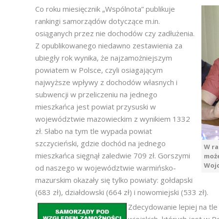
Co roku miesięcznik „Wspólnota” publikuje
rankingi samorządów dotyczące m.in.
osiąganych przez nie dochodów czy zadłużenia.
Z opublikowanego niedawno zestawienia za
ubiegły rok wynika, że najzamożniejszym
powiatem w Polsce, czyli osiagającym
najwyższe wpływy z dochodów własnych i
subwencji w przeliczeniu na jednego
mieszkańca jest powiat przysuski w
województwie mazowieckim z wynikiem 1332
zł. Słabo na tym tle wypada powiat
szczycieński, gdzie dochód na jednego
W ra
mieszkańca sięgnął zaledwie 709 zł. Gorszymi
może
Wojc
od naszego w województwie warmińsko-
mazurskim okazały się tylko powiaty: gołdapski
(683 zł), działdowski (664 zł) i nowomiejski (533 zł).
Zdecydowanie lepiej na tl