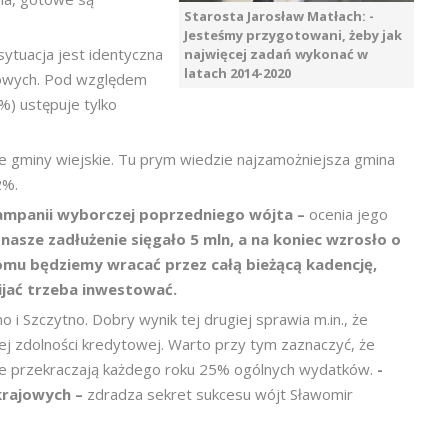
Starosta Jarosław Matłach: -
Jesteśmy przygotowani, żeby jak
ytuacja jest identyczna
najwięcej zadań wykonać w
latach 2014-2020
owych. Pod względem
%) ustępuje tylko
e gminy wiejskie. Tu prym wiedzie najzamożniejsza gmina
2%.
ampanii wyborczej poprzedniego wójta –
ocenia jego
nasze zadłużenie sięgało 5 mln, a na koniec wzrosło o
omu będziemy wracać przez całą bieżącą kadencję,
wijać trzeba inwestować.
i Szczytno. Dobry wynik tej drugiej sprawia m.in., że
 zdolności kredytowej. Warto przy tym zaznaczyć, że
je przekraczają każdego roku 25% ogólnych wydatków.
-
krajowych –
zdradza sekret sukcesu wójt Sławomir