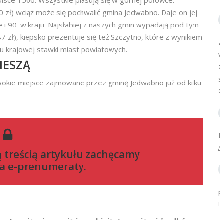
Polsce 1566. Wszystkie plasują się w górnej połówce.
 zł) wciąż może się pochwalić gmina Jedwabno. Daje on jej
i 90. w kraju. Najsłabiej z naszych gmin wypadają pod tym
zł), kiepsko prezentuje się też Szczytno, które z wynikiem
ku krajowej stawki miast powiatowych.
IESZĄ
okie miejsce zajmowane przez gminę Jedwabno już od kilku
ą treścią artykułu zachęcamy
a e-prenumeraty
.