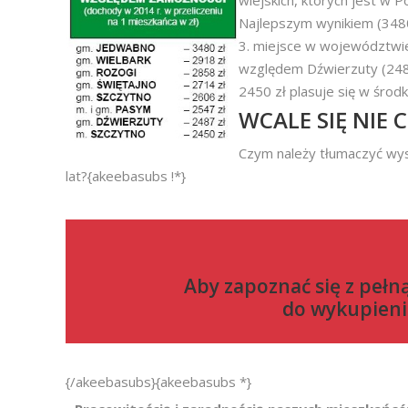
wiejskich, których jest w 
Najlepszym wynikiem (3480
3. miejsce w województwie 
względem Dźwierzuty (2487 
2450 zł plasuje się w środ
WCALE SIĘ NIE C
Czym należy tłumaczyć wys
lat?{akeebasubs !*}
Aby zapoznać się z pełn
do
wykupieni
{/akeebasubs}{akeebasubs *}