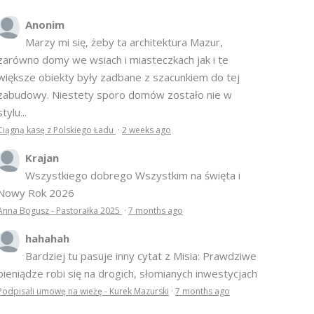
Anonim
Marzy mi się, żeby ta architektura Mazur,
zarówno domy we wsiach i miasteczkach jak i te
większe obiekty były zadbane z szacunkiem do tej
zabudowy. Niestety sporo domów zostało nie w
stylu...
Ciągną kasę z Polskiego Ładu
·
2 weeks ago
Krajan
Wszystkiego dobrego Wszystkim na święta i
Nowy Rok 2026
Anna Bogusz - Pastorałka 2025
·
7 months ago
hahahah
Bardziej tu pasuje inny cytat z Misia: Prawdziwe
pieniądze robi się na drogich, słomianych inwestycjach
Podpisali umowę na wieżę - Kurek Mazurski
·
7 months ago