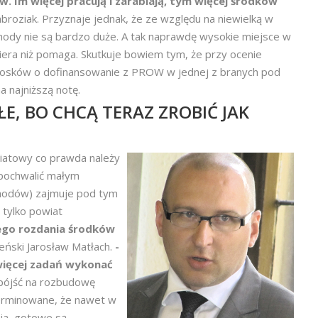
. Im więcej pracują i zarabiają, tym więcej środków
roziak. Przyznaje jednak, że ze względu na niewielką w
hody nie są bardzo duże. A tak naprawdę wysokie
miejsce w
iera niż pomaga. Skutkuje bowiem tym, że przy ocenie
iosków o dofinansowanie z PROW w jednej z branych pod
 najniższą notę.
E, BO CHCĄ TERAZ ZROBIĆ JAK
iatowy co prawda należy
 pochwalić małym
chodów) zajmuje pod tym
 tylko powiat
ego rozdania środków
ieński Jarosław Matłach.
-
więcej zadań wykonać
pójść na rozbudowę
terminowane, że nawet w
ia, gotowe są