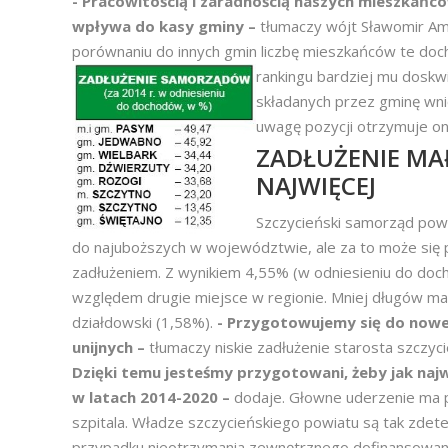
- Pracowitością i zaradnością naszych mieszkańców
wpływa do kasy gminy –
tłumaczy wójt Sławomir Amb
porównaniu do innych gmin liczbę mieszkańców te doc
rankingu bardziej mu doskw
składanych przez gminę wn
uwagę pozycji otrzymuje ona
ZADŁUŻENIE MAŁ
NAJWIĘCEJ
Szczycieński samorząd pow
do najuboższych w województwie, ale za to może się
zadłużeniem. Z wynikiem 4,55% (w odniesieniu do do
względem drugie miejsce w regionie. Mniej długów ma
działdowski (1,58%).
- Przygotowujemy się do now
unijnych –
tłumaczy niskie zadłużenie starosta szczyc
Dzięki temu jesteśmy przygotowani, żeby jak naj
w latach 2014-2020 –
dodaje. Głowne uderzenie ma 
szpitala. Władze szczycieńskiego powiatu są tak zde
przypadku nieotrzymania zewnętrznego dofinansowan