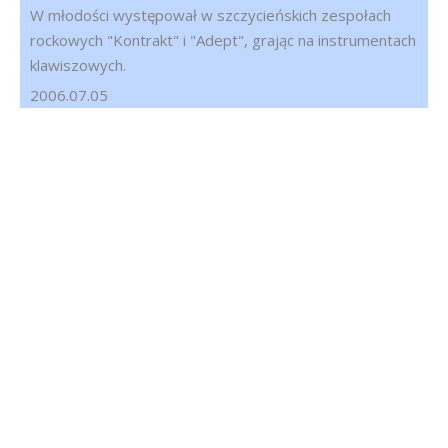
W młodości występował w szczycieńskich zespołach
rockowych "Kontrakt" i "Adept", grając na instrumentach
klawiszowych.
2006.07.05