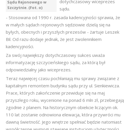
dotychczasowy wiceprezes
Sądu Rejonowego w
Szczytnie. (Fot. o)
sądu.
- Stosowana od 1990 r. zasada kadencyjności sprawia, że
w małych sądach rejonowych sędziowie dzielą się na
byłych, obecnych i przyszłych prezesów - żartuje Leszek
Bil. Od razu dodaje jednak, że jest zwolennikiem
kadencyjności.
Za swój największy dotychczasowy sukces uważa
informatyzację szczycieńskiego sądu, za którą był
odpowiedzialny jako wiceprezes.
Teraz najwięcej czasu pochłaniają mu sprawy związane z
kapitalnym remontem budynku sądu przy ul. Sienkiewicza.
Prace, których zakończenie przewiduje się na maj
przyszłego roku, wycenione na ponad 6 mln zł, przebiegają
zgodnie z planem. Na historycznym obiekcie liczącym ok.
110 lat zostanie odnowiona elewacja, która przywróci mu
dawną świetność. Jego wnętrze spełniać będzie natomiast
współczesne wymogi stawiane instytucjom użyteczności