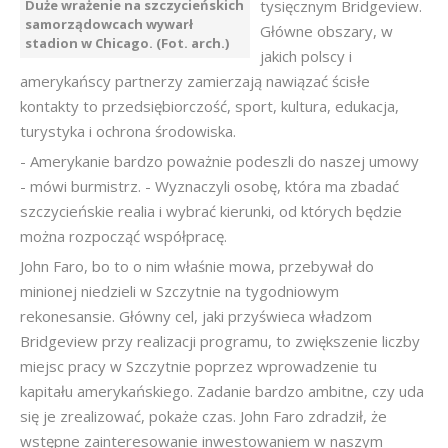
Duże wrażenie na szczycieńskich
tysięcznym Bridgeview.
samorządowcach wywarł
Główne obszary, w
stadion w Chicago. (Fot. arch.)
jakich polscy i
amerykańscy partnerzy zamierzają nawiązać ścisłe
kontakty to przedsiębiorczość, sport, kultura, edukacja,
turystyka i ochrona środowiska.
- Amerykanie bardzo poważnie podeszli do naszej umowy
- mówi burmistrz. - Wyznaczyli osobę, która ma zbadać
szczycieńskie realia i wybrać kierunki, od których będzie
można rozpocząć współpracę.
John Faro, bo to o nim właśnie mowa, przebywał do
minionej niedzieli w Szczytnie na tygodniowym
rekonesansie. Główny cel, jaki przyświeca władzom
Bridgeview przy realizacji programu, to zwiększenie liczby
miejsc pracy w Szczytnie poprzez wprowadzenie tu
kapitału amerykańskiego. Zadanie bardzo ambitne, czy uda
się je zrealizować, pokaże czas. John Faro zdradził, że
wstępne zainteresowanie inwestowaniem w naszym