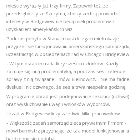
mieście wyraziły już trzy firmy. Zapewnił też, że
przedsiębiorcy ze Szczytna, którzy zechcą prowadzić
interesy w Bridgeview nie będą mieli problemów z
uzyskaniem amerykańskich wiz.
Podczas pobytu w Stanach nasi delegaci mieli okazję
przyjrzeć się funkcjonowaniu amerykańskiego samorządu,
uczestnicząc w posiedzeniach rad w Chicago i Bridgeview.
- W tym ostatnim rada liczy sześciu członków. Każdy
zajmuje się inną problematyką, a podczas sesji referuje
sprawy z nią związane - mówi Bielinowicz. - Nie ma żadnej
dyskusji, nic dziwnego, że sesja trwa niespełna godzinę.
W programie obrad jest podejmowanie rezolucji (uchwał)
oraz wysłuchiwanie uwag i wniosków wyborców.
Urząd w Bridgeview liczy zaledwie kilku pracowników.
- Większość zadań samorząd zleca prywatnym firmom -
mówi burmistrz przyznając, że taki model funkcjonowania
bardzo mu się podoba.