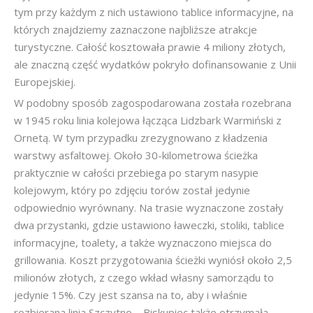
tym przy każdym z nich ustawiono tablice informacyjne, na
których znajdziemy zaznaczone najbliższe atrakcje
turystyczne. Całość kosztowała prawie 4 miliony złotych,
ale znaczną część wydatków pokryło dofinansowanie z Unii
Europejskiej.
W podobny sposób zagospodarowana została rozebrana
w 1945 roku linia kolejowa łącząca Lidzbark Warmiński z
Ornetą. W tym przypadku zrezygnowano z kładzenia
warstwy asfaltowej. Około 30-kilometrowa ścieżka
praktycznie w całości przebiega po starym nasypie
kolejowym, który po zdjęciu torów został jedynie
odpowiednio wyrównany. Na trasie wyznaczone zostały
dwa przystanki, gdzie ustawiono ławeczki, stoliki, tablice
informacyjne, toalety, a także wyznaczono miejsca do
grillowania. Koszt przygotowania ścieżki wyniósł około 2,5
milionów złotych, z czego wkład własny samorządu to
jedynie 15%. Czy jest szansa na to, aby i właśnie
rozbierana linia Szczytno – Biskupiec także otrzymała