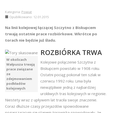
Kategoria:
Powiat
Opublikowano: 12.01.2015
Na linii kolejowej łączącej Szczytno z Biskupcem
trwają ostatnie prace rozbiórkowe. Wkrótce po
torach nie będzie już śladu.
ROZBIÓRKA TRWA
W okolicach
Kolejowe połączenie Szczytna z
Wałpusza trwają
Biskupcem powstało w 1908 roku.
prace związane
ze
Ostatni pociąg pokonał ten szlak w
zdejmowaniem
czerwcu 1992 roku. Linia była
podkładów
niewątpliwie jedną z najbardziej
kolejowych
urokliwych tras kolejowych w regionie.
Niestety wraz z upływem lat traciła swoje znaczenie.
Coraz dłuższe czasy przejazdów spowodowane
pogarszającym się stanem torowiska spowodowały, że