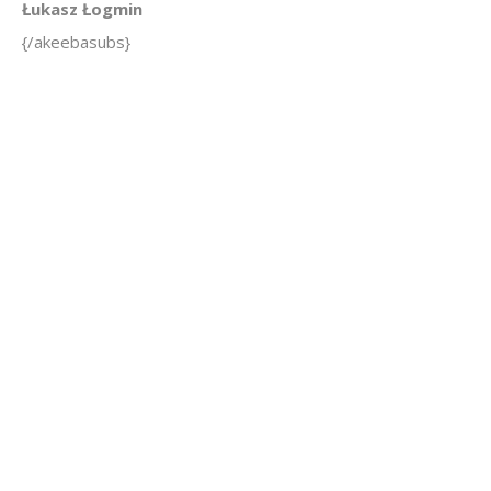
Łukasz Łogmin
{/akeebasubs}