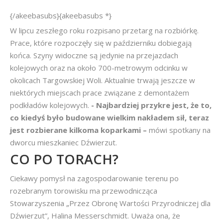
{/akeebasubs}{akeebasubs *}
W lipcu zeszłego roku rozpisano przetarg na rozbiórkę.
Prace, które rozpoczęły się w październiku dobiegają
końca. Szyny widoczne są jedynie na przejazdach
kolejowych oraz na około 700-metrowym odcinku w
okolicach Targowskiej Woli. Aktualnie trwają jeszcze w
niektórych miejscach prace związane z demontażem
podkładów kolejowych.
- Najbardziej przykre jest, że to,
co kiedyś było budowane wielkim nakładem sił, teraz
jest rozbierane kilkoma koparkami –
mówi spotkany na
dworcu mieszkaniec Dźwierzut.
CO PO TORACH?
Ciekawy pomysł na zagospodarowanie terenu po
rozebranym torowisku ma przewodnicząca
Stowarzyszenia „Przez Obronę Wartości Przyrodniczej dla
Dźwierzut”, Halina Messerschmidt. Uważa ona, że