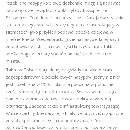
rozebrane nasypy kolejowe doskonale mogą się nadawać
na trasę rowerową, która połączyłaby Biskupiec ze
Szczytnem. O podobnej propozycji pisaliśmy już w styczniu
2013 roku. Ryszard Sala, stały Czytelnik zamieszkujący w
Niemczech, jako przykład podawał ścieżkę kolejową w
mieście Rheda-Wiedenbruck, gdzie na nasypie kolejowym
został wylany asfalt, a rowerzyści korzystający z takiej
ścieżki mogą w prosty sposób ominąć ścisłe centrum
miasta.
Także w Polsce znajdziemy przykłady na takie właśnie
zagospodarowanie pokolejowych nasypów. Jednym z nich
jest rozebrana w 2005 roku linia położona w północnej
części Kaszub, łącząca Krokowo ze Swarzewem. Licząca
ponad 17 kilometrów trasa została pokryta warstwą
bitumiczną. Zadbano także o infrastrukturę towarzyszącą.
W miejscach, gdzie dawniej istniały perony, dziś urządzone
zostały specjalne miejsca do odpoczynku, które
wyposażono w ławeczki, stoliki i stojaki na rowery. Poza