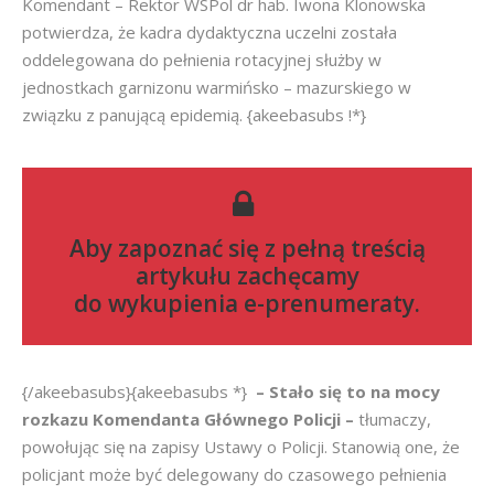
Komendant – Rektor WSPol dr hab. Iwona Klonowska
potwierdza, że kadra dydaktyczna uczelni została
oddelegowana do pełnienia rotacyjnej służby w
jednostkach garnizonu warmińsko – mazurskiego w
związku z panującą epidemią. {akeebasubs !*}
Aby zapoznać się z pełną treścią
artykułu zachęcamy
do
wykupienia e-prenumeraty
.
{/akeebasubs}{akeebasubs *}
– Stało się to na mocy
rozkazu Komendanta Głównego Policji –
tłumaczy,
powołując się na zapisy Ustawy o Policji. Stanowią one, że
policjant może być delegowany do czasowego pełnienia