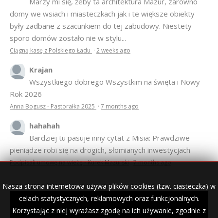
Marzy mi się, żeby ta architektura Mazur, zarówno
domy we wsiach i miasteczkach jak i te większe obiekty
były zadbane z szacunkiem do tej zabudowy. Niestety
sporo domów zostało nie w stylu...
Ciągną kasę z Polskiego Ładu
·
2 weeks ago
Krajan
Wszystkiego dobrego Wszystkim na święta i Nowy
Rok 2026
Anna Bogusz - Pastorałka 2025
·
7 months ago
hahahah
Bardziej tu pasuje inny cytat z Misia: Prawdziwe
pieniądze robi się na drogich, słomianych inwestycjach
Podpisali umowę na wieżę - Kurek Mazurski
·
7 months ago
Nasza strona internetowa używa plików cookies (tzw. ciasteczka) w
celach statystycznych, reklamowych oraz funkcjonalnych.
Korzystając z niej wyrażasz zgodę na ich używanie, zgodnie z
© 2007–2018 Kurek Mazurski — archiwalne wydania lokalnej