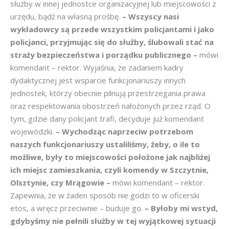
służby w innej jednostce organizacyjnej lub miejscowości z
urzędu, bądź na własną prośbę.
– Wszyscy nasi
wykładowcy są przede wszystkim policjantami i jako
policjanci, przyjmując się do służby, ślubowali stać na
straży bezpieczeństwa i porządku publicznego –
mówi
komendant – rektor. Wyjaśnia, że zadaniem kadry
dydaktycznej jest wsparcie funkcjonariuszy innych
jednostek, którzy obecnie pilnują przestrzegania prawa
oraz respektowania obostrzeń nałożonych przez rząd. O
tym, gdzie dany policjant trafi, decyduje już komendant
wojewódzki.
– Wychodząc naprzeciw potrzebom
naszych funkcjonariuszy ustaliliśmy, żeby, o ile to
możliwe, były to miejscowości położone jak najbliżej
ich miejsc zamieszkania, czyli komendy w Szczytnie,
Olsztynie, czy Mrągowie –
mówi komendant – rektor.
Zapewnia, że w żaden sposób nie godzi to w oficerski
etos, a wręcz przeciwnie – buduje go.
– Byłoby mi wstyd,
gdybyśmy nie pełnili służby w tej wyjątkowej sytuacji