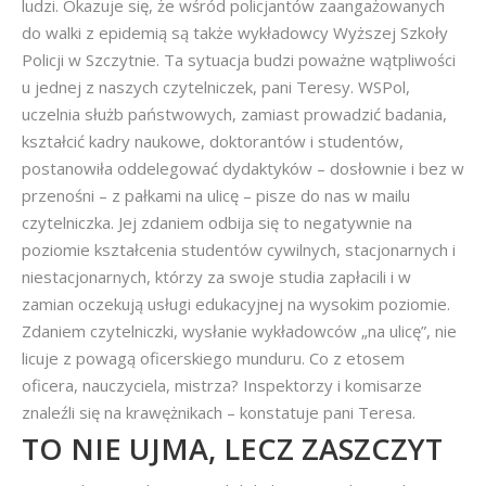
ludzi. Okazuje się, że wśród policjantów zaangażowanych
do walki z epidemią są także wykładowcy Wyższej Szkoły
Policji w Szczytnie. Ta sytuacja budzi poważne wątpliwości
u jednej z naszych czytelniczek, pani Teresy. WSPol,
uczelnia służb państwowych, zamiast prowadzić badania,
kształcić kadry naukowe, doktorantów i studentów,
postanowiła oddelegować dydaktyków – dosłownie i bez w
przenośni – z pałkami na ulicę – pisze do nas w mailu
czytelniczka. Jej zdaniem odbija się to negatywnie na
poziomie kształcenia studentów cywilnych, stacjonarnych i
niestacjonarnych, którzy za swoje studia zapłacili i w
zamian oczekują usługi edukacyjnej na wysokim poziomie.
Zdaniem czytelniczki, wysłanie wykładowców „na ulicę”, nie
licuje z powagą oficerskiego munduru. Co z etosem
oficera, nauczyciela, mistrza? Inspektorzy i komisarze
znaleźli się na krawężnikach – konstatuje pani Teresa.
TO NIE UJMA, LECZ ZASZCZYT