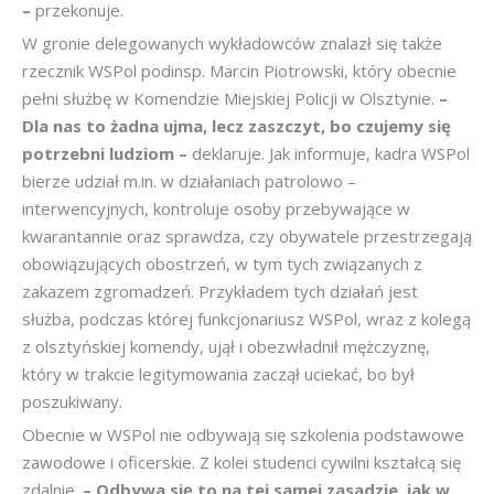
–
przekonuje.
W gronie delegowanych wykładowców znalazł się także
rzecznik WSPol podinsp. Marcin Piotrowski, który obecnie
pełni służbę w Komendzie Miejskiej Policji w Olsztynie.
–
Dla nas to żadna ujma, lecz zaszczyt, bo czujemy się
potrzebni ludziom –
deklaruje. Jak informuje, kadra WSPol
bierze udział m.in. w działaniach patrolowo –
interwencyjnych, kontroluje osoby przebywające w
kwarantannie oraz sprawdza, czy obywatele przestrzegają
obowiązujących obostrzeń, w tym tych związanych z
zakazem zgromadzeń. Przykładem tych działań jest
służba, podczas której funkcjonariusz WSPol, wraz z kolegą
z olsztyńskiej komendy, ujął i obezwładnił mężczyznę,
który w trakcie legitymowania zaczął uciekać, bo był
poszukiwany.
Obecnie w WSPol nie odbywają się szkolenia podstawowe
zawodowe i oficerskie. Z kolei studenci cywilni kształcą się
zdalnie.
– Odbywa się to na tej samej zasadzie, jak w