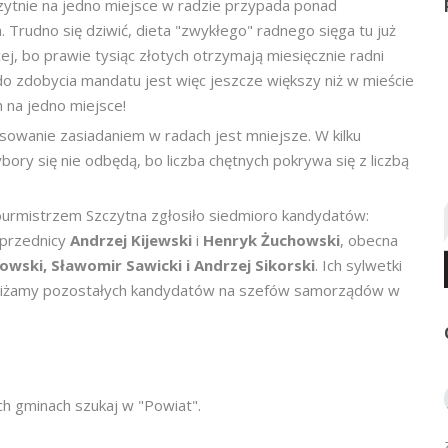
ytnie na jedno miejsce w radzie przypada ponad
. Trudno się dziwić, dieta "zwykłego" radnego sięga tu już
cej, bo prawie tysiąc złotych otrzymają miesięcznie radni
o zdobycia mandatu jest więc jeszcze większy niż w mieście
 na jedno miejsce!
sowanie zasiadaniem w radach jest mniejsze. W kilku
ory się nie odbędą, bo liczba chętnych pokrywa się z liczbą
 burmistrzem Szczytna zgłosiło siedmioro kandydatów:
oprzednicy
Andrzej Kijewski
i
Henryk Żuchowski
, obecna
wski, Sławomir Sawicki i Andrzej Sikorski
. Ich sylwetki
ybliżamy pozostałych kandydatów na szefów samorządów w
h gminach szukaj w "Powiat".