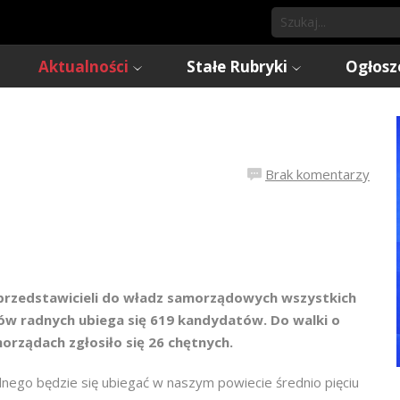
Aktualności
Stałe Rubryki
Ogłosz
Brak komentarzy
 przedstawicieli do władz samorządowych wszystkich
ów radnych ubiega się 619 kandydatów. Do walki o
orządach zgłosiło się 26 chętnych.
nego będzie się ubiegać w naszym powiecie średnio pięciu