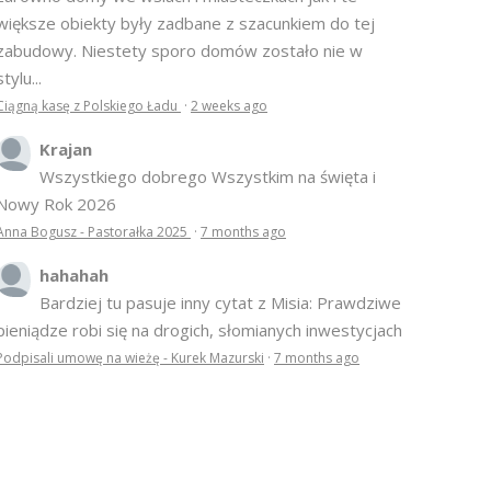
większe obiekty były zadbane z szacunkiem do tej
zabudowy. Niestety sporo domów zostało nie w
stylu...
Ciągną kasę z Polskiego Ładu
·
2 weeks ago
Krajan
Wszystkiego dobrego Wszystkim na święta i
Nowy Rok 2026
Anna Bogusz - Pastorałka 2025
·
7 months ago
hahahah
Bardziej tu pasuje inny cytat z Misia: Prawdziwe
pieniądze robi się na drogich, słomianych inwestycjach
Podpisali umowę na wieżę - Kurek Mazurski
·
7 months ago