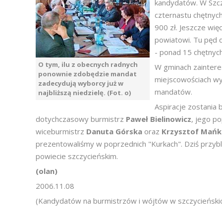
kandydatów. W Szcz
czternastu chętnych
900 zł. Jeszcze wię
powiatowi. Tu pęd d
- ponad 15 chętnych
O tym, ilu z obecnych radnych
W gminach zaintere
ponownie zdobędzie mandat
miejscowościach wyb
zadecydują wyborcy już w
mandatów.
najbliższą niedzielę. (Fot. o)
Aspiracje zostania
dotychczasowy burmistrz
Paweł Bielinowicz
, jego p
wiceburmistrz
Danuta Górska
oraz
Krzysztof Mańko
prezentowaliśmy w poprzednich "Kurkach". Dziś prz
powiecie szczycieńskim.
(olan)
2006.11.08
(Kandydatów na burmistrzów i wójtów w szczycieńskic