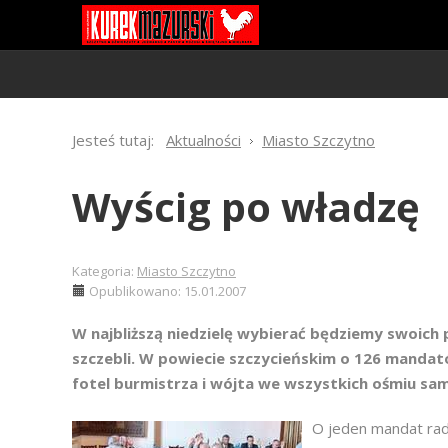
Jesteś tutaj:
Aktualności
Miasto Szczytno
Wyścig po władzę
Kategoria:
Miasto Szczytno
Opublikowano: 15.01.2007
W najbliższą niedzielę wybierać będziemy swoich
szczebli. W powiecie szczycieńskim o 126 mandat
fotel burmistrza i wójta we wszystkich ośmiu sam
O jeden mandat rad