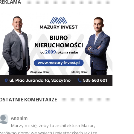
REKLAMA
OSTATNIE KOMENTARZE
Anonim
Marzy mi się, żeby ta architektura Mazur,
zarówno domy we wsiach i miasteczkach jak i te