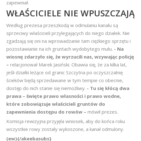
zapewniał.
WŁAŚCICIELE NIE WPUSZCZAJĄ
Według prezesa przeszkodą w odmulaniu kanału są
sprzeciwy właścicieli przylegających do niego działek. Nie
zgadzają się oni na wprowadzanie tam ciężkiego sprzętu i
pozostawianie na ich gruntach wydobytego mułu.
- Na
wiosnę zdarzyło się, że wyrzucili nas, wzywając policję
–
relacjonował Marek Jasiński. Obawia się, że za kilka lat,
jeśli działki leżące od granic Szczytna po oczyszczalnię
ścieków będą sprzedawane w tym tempie co obecnie,
dostęp do nich stanie się niemożliwy.
- Tu się kłócą dwa
prawa – święte prawo własności i prawo wodne,
które zobowiązuje właścicieli gruntów do
zapewnienia dostępu do rowów –
mówił prezes.
Komisja rewizyjna przyjęła wniosek, aby do końca roku
wszystkie rowy zostały wykoszone, a kanał odmulony.
(ew){/akeebasubs}