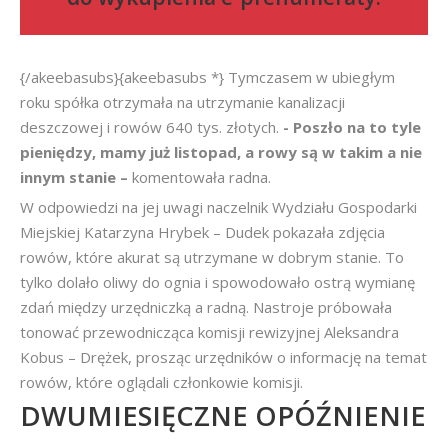
{/akeebasubs}{akeebasubs *} Tymczasem w ubiegłym
roku spółka otrzymała na utrzymanie kanalizacji
deszczowej i rowów 640 tys. złotych.
- Poszło na to tyle
pieniędzy, mamy już listopad, a rowy są w takim a nie
innym stanie –
komentowała radna.
W odpowiedzi na jej uwagi naczelnik Wydziału Gospodarki
Miejskiej Katarzyna Hrybek – Dudek pokazała zdjęcia
rowów, które akurat są utrzymane w dobrym stanie. To
tylko dolało oliwy do ognia i spowodowało ostrą wymianę
zdań między urzędniczką a radną. Nastroje próbowała
tonować przewodnicząca komisji rewizyjnej Aleksandra
Kobus – Drężek, prosząc urzędników o informację na temat
rowów, które oglądali członkowie komisji.
DWUMIESIĘCZNE OPÓŹNIENIE