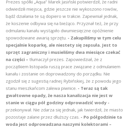
Prezes spółki „Aqua” Marek Jasiński potwierdził, że radni
odwiedzili miejsca, gdzie jeszcze nie wykoszono rowów,
bądź działania te są dopiero w trakcie. Zapewniał jednak,
że koszenie odbywa się na bieżąco. Przyznał też, że przy
odmulaniu kanału wystąpiło dwumiesięczne opóźnienie
spowodowane awarią sprzętu.
- Zakupiliśmy w tym celu
specjalnie koparkę, ale niestety się zepsuła. Jest to
sprzęt zagraniczny i musieliśmy dwa miesiące czekać
na części –
tłumaczył prezes. Zapowiedział, że z
początkiem listopada ruszą prace związane z odmulaniem
kanału i zostanie on doprowadzony do porządku. Nie
zgodził się z sugestią radnej Rybińskiej, że z powodu jego
stanu mieszkańcom zalewa piwnice.
- Teraz są tak
gwałtowne opady, że nasza kanalizacja nie jest w
stanie w ciągu pół godziny odprowadzić wody -
przekonywał. Nie zdarza się jednak, jak twierdził, że miasto
pozostaje zalane przez dłuższy czas.
- Po półgodzinie ta
woda jest odprowadzana naszymi kolektorami –