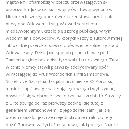
męstwem i ofiarnością w obliczu przeważających sił
przeciwnika. Już w czasie I wojny światowej wydano w
Niemczech szereg pocztówek przedstawiających pole
bitwy pod Orłowem i Łyną. W dwudziestoleciu
międzywojennym ukazało się szereg publikacji, w tym
wspomnienia dowódców, w których każdy z autorów mniej
lub bardziej szeroko opiewał poświęcenie żołnierzy spod
Orłowa i Łyny. Dzisiaj nie sposób pisać o bitwie pod
Tannenbergiem bez opisu tych walk. I nic dziwnego. Tutaj
właśnie Niemcy stawili pierwszy zdecydowany opór
wkraczającej do Prus Wschodnich armii Samsonowa.
Strzelcy ze Szczytna, tak jak inni żołnierze XX Korpusu,
musieli skupić uwagę nacierającego wroga i wytrzymać,
poświęcić się w obronie swej ojczyzny. I zrobili to. Strzelcy
z Ortelsburga po raz pierwszy zetknęli się tutaj z
generałem Samsonowem i z jego żołnierzami. Jak się
potem okazało, jeszcze niejednokrotnie miało do tego
dojść. Zarówno za życia Samsonowa, jak i po jego śmierci.