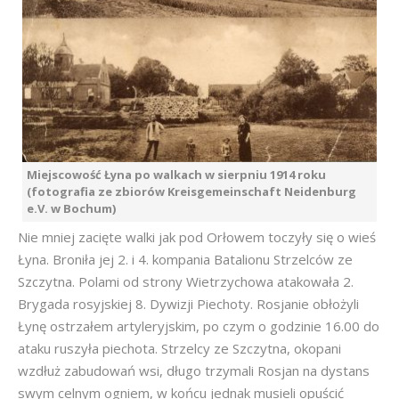
Miejscowość Łyna po walkach w sierpniu 1914 roku
(fotografia ze zbiorów Kreisgemeinschaft Neidenburg
e.V. w Bochum)
Nie mniej zacięte walki jak pod Orłowem toczyły się o wieś
Łyna. Broniła jej 2. i 4. kompania Batalionu Strzelców ze
Szczytna. Polami od strony Wietrzychowa atakowała 2.
Brygada rosyjskiej 8. Dywizji Piechoty. Rosjanie obłożyli
Łynę ostrzałem artyleryjskim, po czym o godzinie 16.00 do
ataku ruszyła piechota. Strzelcy ze Szczytna, okopani
wzdłuż zabudowań wsi, długo trzymali Rosjan na dystans
swym celnym ogniem, w końcu jednak musieli opuścić