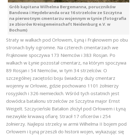
Grób kapitana Wilhelma Bergemanna, poruczników
Bandowa i Heydebranda oraz 16 strzelców ze Szczytna
na pierwotnym cmentarzu wojennym w Łynie (fotografia
ze zbiorów Kreisgemeinschaft Neidenburg e.V. w
Bochum)
Straty w walkach pod Orłowem, Łyną i Frąknowem po obu
stronach były ogromne. Na czterech cmentarzach we
Frąknowie spoczywa 173 Niemców i 383 Rosjan. Po
walkach w Łynie pozostał cmentarz, na którym spoczywa
89 Rosjan i 54 Niemców, w tym 34 strzelców. O
szczególnej zaciętości boju świadczy duży cmentarz
wojenny w Orłowie, gdzie pochowano 1101 żołnierzy
rosyjskich i 326 niemieckich. Wśród tych ostatnich jest
dowódca batalionu strzelców ze Szczytna major Ernst
Weigelt. Szczycieński Batalion złożył pod Orłowem i Łyną
niezwykle krwawą ofiarę. Stracił 17 oficerów i 254
żołnierzy. Najlepsi strzelcy w armii Wilhelma II bojem pod
Orłowem i Łyną przeszli do historii wojen, wykazując się