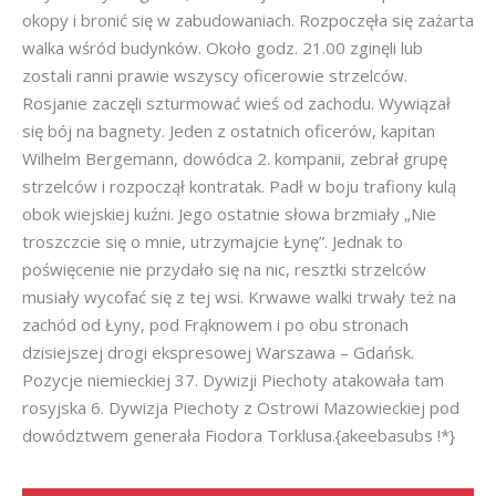
okopy i bronić się w zabudowaniach. Rozpoczęła się zażarta
walka wśród budynków. Około godz. 21.00 zginęli lub
zostali ranni prawie wszyscy oficerowie strzelców.
Rosjanie zaczęli szturmować wieś od zachodu. Wywiązał
się bój na bagnety. Jeden z ostatnich oficerów, kapitan
Wilhelm Bergemann, dowódca 2. kompanii, zebrał grupę
strzelców i rozpoczął kontratak. Padł w boju trafiony kulą
obok wiejskiej kuźni. Jego ostatnie słowa brzmiały „Nie
troszczcie się o mnie, utrzymajcie Łynę”. Jednak to
poświęcenie nie przydało się na nic, resztki strzelców
musiały wycofać się z tej wsi. Krwawe walki trwały też na
zachód od Łyny, pod Frąknowem i po obu stronach
dzisiejszej drogi ekspresowej Warszawa – Gdańsk.
Pozycje niemieckiej 37. Dywizji Piechoty atakowała tam
rosyjska 6. Dywizja Piechoty z Ostrowi Mazowieckiej pod
dowództwem generała Fiodora Torklusa.{akeebasubs !*}