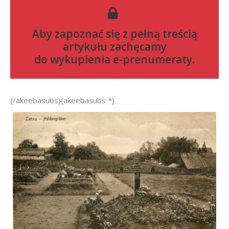
Aby zapoznać się z pełną treścią
artykułu zachęcamy
do
wykupienia e-prenumeraty
.
{/akeebasubs}{akeebasubs *}