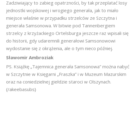
Zadziwiający to zabieg opatrzności, by tak przeplatać losy
jednostki wojskowej i wrogiego generała, jak to miało
miejsce właśnie w przypadku strzelców ze Szczytna i
generała Samsonowa. W bitwie pod Tannenbergiem
strzelcy z krzyżackiego Ortelsburga jeszcze raz wpisali się
do historii, gdy udaremnili generałowi Samsonowowi
wydostanie się z okrążenia, ale o tym nieco później.
Sławomir Ambroziak
PS. Książkę „Tajemnica generała Samsonowa” można nabyć
w Szczytnie w Księgarni „Fraszka” i w Muzeum Mazurskim
oraz na coniedzielnej giełdzie staroci w Olszynach.
{/akeebasubs}