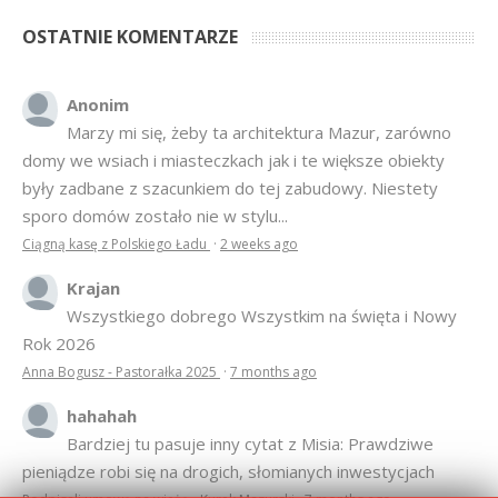
OSTATNIE KOMENTARZE
Anonim
Marzy mi się, żeby ta architektura Mazur, zarówno
domy we wsiach i miasteczkach jak i te większe obiekty
były zadbane z szacunkiem do tej zabudowy. Niestety
sporo domów zostało nie w stylu...
Ciągną kasę z Polskiego Ładu
·
2 weeks ago
Krajan
Wszystkiego dobrego Wszystkim na święta i Nowy
Rok 2026
Anna Bogusz - Pastorałka 2025
·
7 months ago
hahahah
Bardziej tu pasuje inny cytat z Misia: Prawdziwe
pieniądze robi się na drogich, słomianych inwestycjach