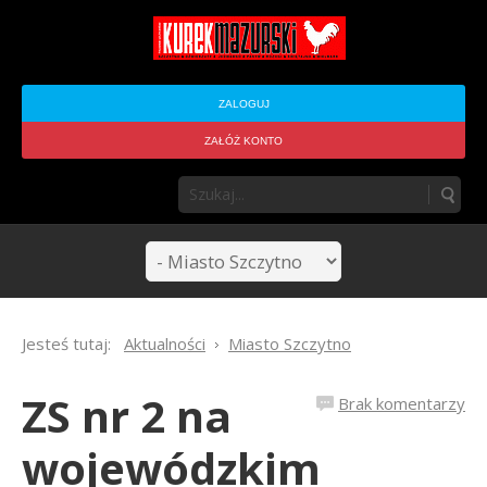
ZALOGUJ
ZAŁÓŻ KONTO
Jesteś tutaj:
Aktualności
Miasto Szczytno
ZS nr 2 na
Brak komentarzy
wojewódzkim