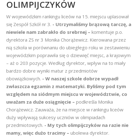
OLIMPIJCZYKÓW
W wojewódzkim rankingu liceów na 15. miejscu uplasował
się Zespół Szkół nr 3.
- Utrzymaliśmy brązową tarczę, a
niewiele nam zabrakło do srebrnej –
komentuje p.o.
dyrektora ZS nr 3 Monika Chorążewicz. Kierowana przez
nią szkoła w porównaniu do ubiegłego roku w zestawieniu
wojewódzkim poprawiła się o dziewięć miejsc, a krajowym
– aż o 203 pozycje. Według dyrektor, wpływ na to miały
bardzo dobre wyniki matur z przedmiotów
obowiązkowych.
- W naszej szkole dobrze wypadł
zwłaszcza egzamin z matematyki. Byliśmy pod tym
względem na siódmym miejscu w województwie, co
uważam za duże osiągnięcie –
podkreśla Monika
Chorążewicz. Zauważa, że na miejsce w rankingu liceów
duży wpływają sukcesy uczniów w olimpiadach
przedmiotowych.
- My tych olimpijczyków na razie nie
mamy, więc dużo tracimy –
ubolewa dyrektor.