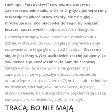
rankingu „Perspektyw” również ma wpływ na
zainteresowanie nauką w ZS nr 2, gdyż z jednej strony
wskazuje na jakość pracy szkoły, ale z drugiej –
motywuje nas jako placówkę do tego, by osiągać
jeszcze lepsze wyniki –
odpowiada Alina Niezgoda.
Pierwszą dziesiątkę w województwie zamyka ZS nr 1.
Szkoła, w stosunku do roku ubiegłego, poprawiła swoje
notowania w rankingu głównym o 25 miejsc.
- Cieszymy
się, że jesteśmy wyżej, aczkolwiek trochę żałujemy, że
tak niewiele punktów zabrakło nam do srebrnej
tarczy –
mówi dyrektor ZS nr 1 Małgorzata Folga,
zapowiadając, że w przyszłym roku szkoła będzie się
starać o lepsze miejsce. Obecnie ZS nr 1 kształci techników
mechaników, informatyków, rachunkowości, logistyki,
ekonomii i handlu. Największą obecnie popularnością cieszą
się klasy o profilu technik logistyk i informatyk.
TRACĄ, BO NIE MAJĄ