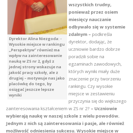
wszystkich trudny,
ponieważ przez osiem
miesięcy nauczanie
odbywało się w systemie
zdalnym –
podkreśla
Dyrektor Alina Niezgoda: -
dyrektor, dodając, że
Wysokie miejsce w rankingu
uczniowie bardzo dobrze
„Perspektyw” również ma
wpływ na zainteresowanie
poradzili sobie na
nauką w ZS nr 2, gdyż z
egzaminach zawodowych,
jednej strony wskazuje na
których wyniki miały duże
jakość pracy szkoły, ale z
drugiej – motywuje nas jako
znaczenie przy tworzeniu
placówkę do tego, by
rankingu. Czy wysokie
osiągać jeszcze lepsze
miejsce w zestawieniu
wyniki
przyczynia się do większego
zainteresowania kształceniem w ZS nr 2?
– Uczniowie
wybierają naukę w naszej szkole z wielu powodów.
Jednym z nich są zainteresowania i pasje, ale również
możliwość odniesienia sukcesu. Wysokie miejsce w