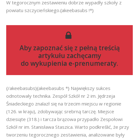
W tegorocznym zestawieniu dobrze wypadły szkoły z
powiatu szczycieńskiego.{akeebasubs !*}
Aby zapoznać się z pełną treścią
artykułu zachęcamy
do
wykupienia e-prenumeraty
.
{/akeebasubs}{akeebasubs *} Największy sukces
odnotowały technika. Zespół Szkół nr 2 im. Jędrzeja
Śniadeckiego znalazł się na trzecim miejscu w regionie
(126. w kraju), zdobywając srebrną tarczę. Miejsce
dziesiąte (318.) i tarcza brązowa przypadło Zespołowi
Szkół nr im. Stanisława Staszica. Warto podkreślić, że przy
tworzeniu tegorocznego zestawienia, analizowane były