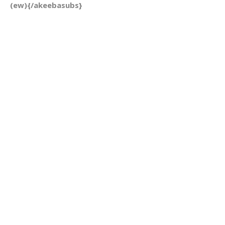
(ew){/akeebasubs}