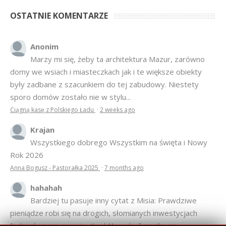
OSTATNIE KOMENTARZE
Anonim
Marzy mi się, żeby ta architektura Mazur, zarówno
domy we wsiach i miasteczkach jak i te większe obiekty
były zadbane z szacunkiem do tej zabudowy. Niestety
sporo domów zostało nie w stylu...
Ciągną kasę z Polskiego Ładu
·
2 weeks ago
Krajan
Wszystkiego dobrego Wszystkim na święta i Nowy
Rok 2026
Anna Bogusz - Pastorałka 2025
·
7 months ago
hahahah
Bardziej tu pasuje inny cytat z Misia: Prawdziwe
pieniądze robi się na drogich, słomianych inwestycjach
Podpisali umowę na wieżę - Kurek Mazurski
·
7 months ago