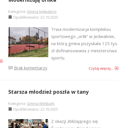
Kategoria:
Gmina Jedwabno
Opublikowano: 22.10.2025
Trwa modernizacja kompleksu
sportowego „orlik” w Jedwabnie,
na którą gmina pozyskała 125 tys.
zł dofinansowania z ministerstwa
sportu.
Brak komentarzy
Czytaj więcej...
Starsza młodzież poszła w tany
Kategoria:
Gmina Wielbark
Opublikowano: 22.10.2025
Z okazji zbliżającego się