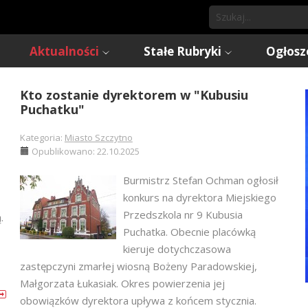
Aktualności
Stałe Rubryki
Ogłosz
Kto zostanie dyrektorem w "Kubusiu
Puchatku"
Kategoria:
Miasto Szczytno
Opublikowano: 22.10.2025
Burmistrz Stefan Ochman ogłosił
konkurs na dyrektora Miejskiego
Przedszkola nr 9 Kubusia
.
Puchatka. Obecnie placówką
kieruje dotychczasowa
zastępczyni zmarłej wiosną Bożeny Paradowskiej,
Małgorzata Łukasiak. Okres powierzenia jej
obowiązków dyrektora upływa z końcem stycznia.