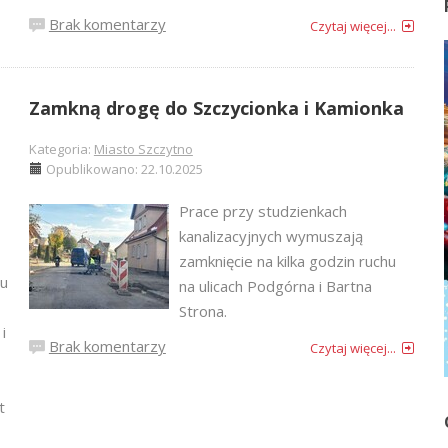
Brak komentarzy
Czytaj więcej...
Zamkną drogę do Szczycionka i Kamionka
Kategoria:
Miasto Szczytno
Opublikowano: 22.10.2025
Prace przy studzienkach
kanalizacyjnych wymuszają
zamknięcie na kilka godzin ruchu
tu
na ulicach Podgórna i Bartna
Strona.
i
Brak komentarzy
Czytaj więcej...
t