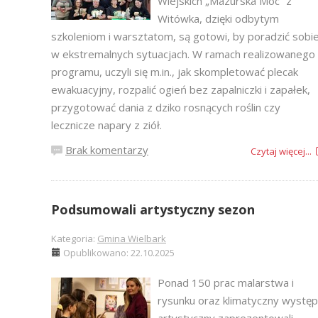
Wiejskich „Mazurska Moc” z
Witówka, dzięki odbytym
szkoleniom i warsztatom, są gotowi, by poradzić sobi
w ekstremalnych sytuacjach. W ramach realizowanego
programu, uczyli się m.in., jak skompletować plecak
ewakuacyjny, rozpalić ogień bez zapalniczki i zapałek,
przygotować dania z dziko rosnących roślin czy
lecznicze napary z ziół.
Brak komentarzy
Czytaj więcej...
Podsumowali artystyczny sezon
Kategoria:
Gmina Wielbark
Opublikowano: 22.10.2025
Ponad 150 prac malarstwa i
rysunku oraz klimatyczny występ