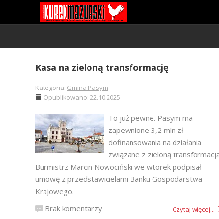
Kasa na zieloną transformację
Kategoria:
Gmina Pasym
Opublikowano: 22.10.2025
To już pewne. Pasym ma
zapewnione 3,2 mln zł
dofinansowania na działania
związane z zieloną transformacją
Burmistrz Marcin Nowociński we wtorek podpisał
umowę z przedstawicielami Banku Gospodarstwa
Krajowego.
Brak komentarzy
Czytaj więcej...