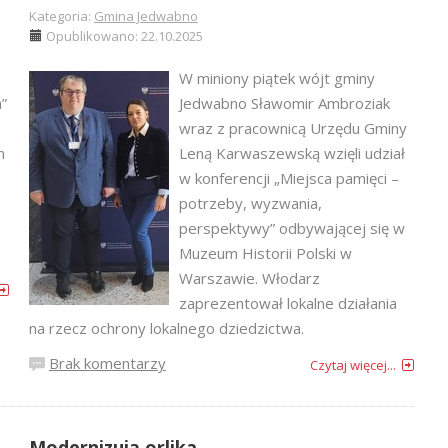
Kategoria:
Gmina Jedwabno
Opublikowano: 22.10.2025
W miniony piątek wójt gminy
”
Jedwabno Sławomir Ambroziak
wraz z pracownicą Urzędu Gminy
m
Leną Karwaszewską wzięli udział
w konferencji „Miejsca pamięci –
potrzeby, wyzwania,
perspektywy” odbywającej się w
Muzeum Historii Polski w
Warszawie. Włodarz
zaprezentował lokalne działania
na rzecz ochrony lokalnego dziedzictwa.
Brak komentarzy
Czytaj więcej...
Modernizują orlika