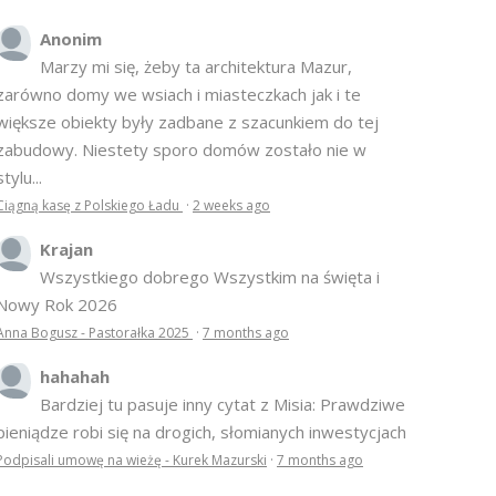
Anonim
Marzy mi się, żeby ta architektura Mazur,
zarówno domy we wsiach i miasteczkach jak i te
większe obiekty były zadbane z szacunkiem do tej
zabudowy. Niestety sporo domów zostało nie w
stylu...
Ciągną kasę z Polskiego Ładu
·
2 weeks ago
Krajan
Wszystkiego dobrego Wszystkim na święta i
Nowy Rok 2026
Anna Bogusz - Pastorałka 2025
·
7 months ago
hahahah
Bardziej tu pasuje inny cytat z Misia: Prawdziwe
pieniądze robi się na drogich, słomianych inwestycjach
Podpisali umowę na wieżę - Kurek Mazurski
·
7 months ago