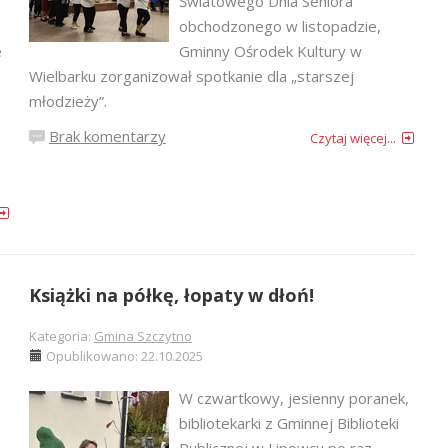
Światowego Dnia Seniora
obchodzonego w listopadzie,
e
Gminny Ośrodek Kultury w
Wielbarku zorganizował spotkanie dla „starszej
młodzieży”.
Brak komentarzy
Czytaj więcej...
Książki na półkę, łopaty w dłoń!
Kategoria:
Gmina Szczytno
Opublikowano: 22.10.2025
W czwartkowy, jesienny poranek,
bibliotekarki z Gminnej Biblioteki