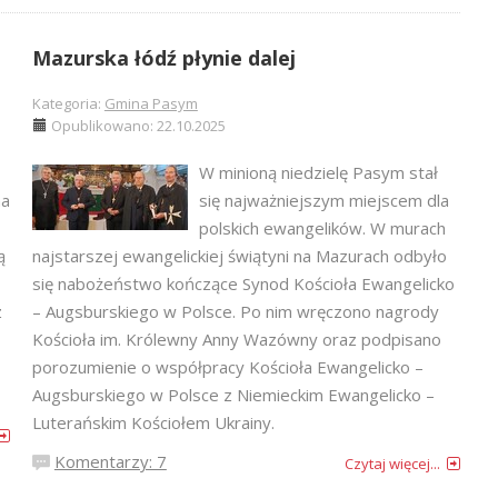
Mazurska łódź płynie dalej
Kategoria:
Gmina Pasym
Opublikowano: 22.10.2025
W minioną niedzielę Pasym stał
ma
się najważniejszym miejscem dla
polskich ewangelików. W murach
ą
najstarszej ewangelickiej świątyni na Mazurach odbyło
się nabożeństwo kończące Synod Kościoła Ewangelicko
z
– Augsburskiego w Polsce. Po nim wręczono nagrody
Kościoła im. Królewny Anny Wazówny oraz podpisano
porozumienie o współpracy Kościoła Ewangelicko –
Augsburskiego w Polsce z Niemieckim Ewangelicko –
Luterańskim Kościołem Ukrainy.
Komentarzy: 7
Czytaj więcej...