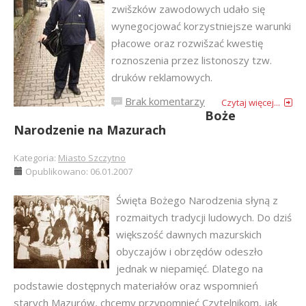
zwišzków zawodowych udało się
wynegocjować korzystniejsze warunki
płacowe oraz rozwišzać kwestię
roznoszenia przez listonoszy tzw.
druków reklamowych.
Brak komentarzy
Czytaj więcej...
Boże
Narodzenie na Mazurach
Kategoria:
Miasto Szczytno
Opublikowano: 06.01.2007
Święta Bożego Narodzenia słyną z
rozmaitych tradycji ludowych. Do dziś
większość dawnych mazurskich
obyczajów i obrzędów odeszło
jednak w niepamięć. Dlatego na
podstawie dostępnych materiałów oraz wspomnień
starych Mazurów, chcemy przypomnieć Czytelnikom, jak