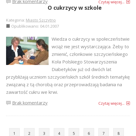
Brak komentarzy
Czytaj więcej...
O cukrzycy w szkole
Kategoria:
Miasto Szczytno
Opublikowano: 04.01.2007
Wiedza o cukrzycy w społeczeństwie
wciąż nie jest wystarczająca. Żeby to
zmienić, członkowie szczycieńskiego
Koła Polskiego Stowarzyszenia
Diabetyków już od dwóch lat
przybliżają uczniom szczycieńskich szkół średnich tematykę
związaną z tą chorobą oraz przeprowadzają badania na
zawartość cukru we krwi.
Brak komentarzy
Czytaj więcej...
1
2
3
4
5
6
7
8