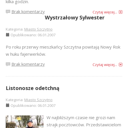
kilka godzin.
Brak komentarzy
Czytaj więcej...
Wystrzałowy Sylwester
Kategoria:
Miasto Szczytno
Opublikowano: 06.01.2007
Po roku przerwy mieszkańcy Szczytna powitają Nowy Rok
w huku fajerwerków.
Brak komentarzy
Czytaj więcej...
Listonosze odetchną
Kategoria:
Miasto Szczytno
Opublikowano: 06.01.2007
W najbliższym czasie nie grozi nam
strajk pocztowców. Przedstawicielom