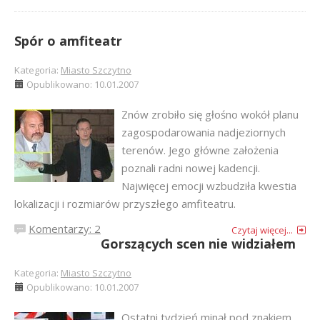
Spór o amfiteatr
Kategoria:
Miasto Szczytno
Opublikowano: 10.01.2007
Znów zrobiło się głośno wokół planu
zagospodarowania nadjeziornych
terenów. Jego główne założenia
poznali radni nowej kadencji.
Najwięcej emocji wzbudziła kwestia
lokalizacji i rozmiarów przyszłego amfiteatru.
Komentarzy: 2
Czytaj więcej...
Gorszących scen nie widziałem
Kategoria:
Miasto Szczytno
Opublikowano: 10.01.2007
Ostatni tydzień minął pod znakiem