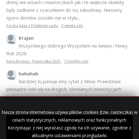
domy we wsiach i miasteczkach jak i te większe obiekty
były zadbane z szacunkiem do tej zabudowy. Niestety
sporo domów zostało nie w stylu...
Ciągną kasę z Polskiego Ładu
·
2 weeks ago
Krajan
Wszystkiego dobrego Wszystkim na święta i Nowy
Rok 2026
Anna Bogusz - Pastorałka 2025
·
7 months ago
hahahah
Bardziej tu pasuje inny cytat z Misia: Prawdziwe
pieniądze robi się na drogich, słomianych inwestycjach
Podpisali umowę na wieżę - Kurek Mazurski
·
7 months ago
Nasza strona internetowa używa plików cookies (tzw. ciasteczka) w
celach statystycznych, reklamowych oraz funkcjonalnych.
Korzystając z niej wyrażasz zgodę na ich używanie, zgodnie z
© 2007–2018 Kurek Mazurski — archiwalne wydania lokalnej
gazety.
aktualnymi ustawieniami przeglądarki.