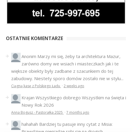
OSTATNIE KOMENTARZE
Anonim
Marzy mi się, żeby ta architektura Mazur,
zarówno domy we wsiach i miasteczkach jak i te
większe obiekty były zadbane z szacunkiem do tej
zabudowy. Niestety sporo domów zostało nie w stylu...
Ciągną kasę z Polskiego Ładu
·
2 weeks ago
Krajan
Wszystkiego dobrego Wszystkim na święta i
Nowy Rok 2026
Anna Bogusz - Pastorałka 2025
·
7 months ago
hahahah
Bardziej tu pasuje inny cytat z Misia:
Prawdziwe pieniądze robi się na drogich,