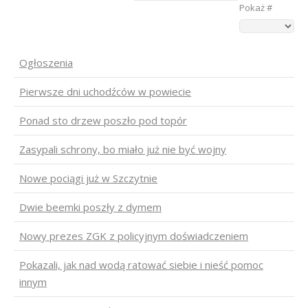
Pokaż #
Ogłoszenia
Pierwsze dni uchodźców w powiecie
Ponad sto drzew poszło pod topór
Zasypali schrony, bo miało już nie być wojny
Nowe pociągi już w Szczytnie
Dwie beemki poszły z dymem
Nowy prezes ZGK z policyjnym doświadczeniem
Pokazali, jak nad wodą ratować siebie i nieść pomoc
innym