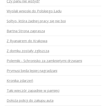
Czy panu nie wstyd?
Wysłali wnioski do Polskiego Ładu
Sołtys, która żadnej pracy się nie boi
Bartna Strona zaprasza
Z Ryanairem do Krakowa
Z domku zostały zgliszcza
Polemiki - Schronisko za zamkniętymi drzwiami
Prymusi będą lepiej nagradzani
Kronika zdarzeń
Taki wieczór zapadnie w pamięci
Dołożą policji do zakupu auta