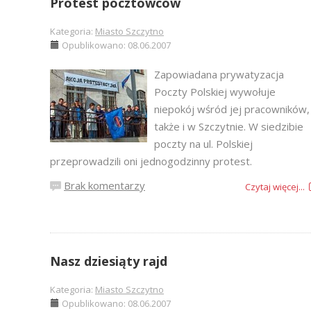
Protest pocztowców
Kategoria:
Miasto Szczytno
Opublikowano: 08.06.2007
Zapowiadana prywatyzacja
Poczty Polskiej wywołuje
niepokój wśród jej pracowników,
także i w Szczytnie. W siedzibie
poczty na ul. Polskiej
przeprowadzili oni jednogodzinny protest.
Brak komentarzy
Czytaj więcej...
Nasz dziesiąty rajd
Kategoria:
Miasto Szczytno
Opublikowano: 08.06.2007