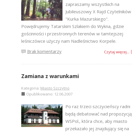
zapraszamy wszystkich na
Jubileuszowy X Rajd Czytelników
"Kurka Mazurskiego".
Powędrujemy Tatarskim Szlakiem do Wykna, gdzie
gościnności i przestronnych terenów w tamtejszej
leśniczówce użyczy nam Nadleśnictwo Korpele.
Brak komentarzy
Czytaj więcej...
Zamiana z warunkami
Kategoria:
Miasto Szczytno
Opublikowano: 12.06.2007
Po raz trzeci szczycieńscy radni
będą debatować nad propozycją
WSPol., która chce, aby miasto
przekazało jej znajdujący się na