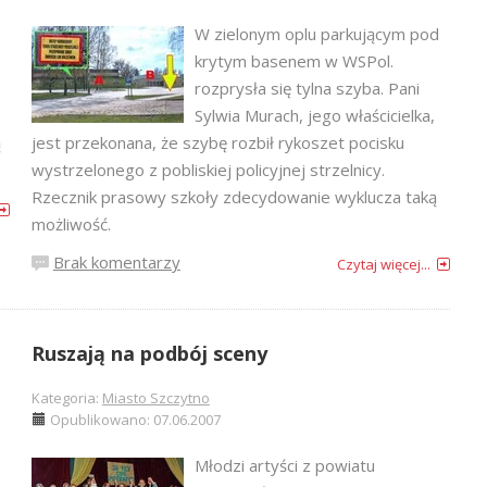
W zielonym oplu parkującym pod
krytym basenem w WSPol.
rozprysła się tylna szyba. Pani
Sylwia Murach, jego właścicielka,
ą
jest przekonana, że szybę rozbił rykoszet pocisku
wystrzelonego z pobliskiej policyjnej strzelnicy.
Rzecznik prasowy szkoły zdecydowanie wyklucza taką
możliwość.
Brak komentarzy
Czytaj więcej...
Ruszają na podbój sceny
Kategoria:
Miasto Szczytno
Opublikowano: 07.06.2007
Młodzi artyści z powiatu