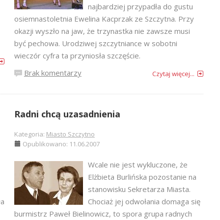
najbardziej przypadła do gustu
osiemnastoletnia Ewelina Kacprzak ze Szczytna. Przy
okazji wyszło na jaw, że trzynastka nie zawsze musi
być pechowa. Urodziwej szczytniance w sobotni
wieczór cyfra ta przyniosła szczęście.
Brak komentarzy
Czytaj więcej...
Radni chcą uzasadnienia
Kategoria:
Miasto Szczytno
Opublikowano: 11.06.2007
Wcale nie jest wykluczone, że
Elżbieta Burlińska pozostanie na
stanowisku Sekretarza Miasta.
ła
Chociaż jej odwołania domaga się
burmistrz Paweł Bielinowicz, to spora grupa radnych