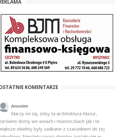
REKLAMA
OSTATNIE KOMENTARZE
Anonim
Marzy mi się, żeby ta architektura Mazur,
zarówno domy we wsiach i miasteczkach jak i te
większe obiekty były zadbane z szacunkiem do tej
zabudowy. Niestety sporo domów zostało nie w