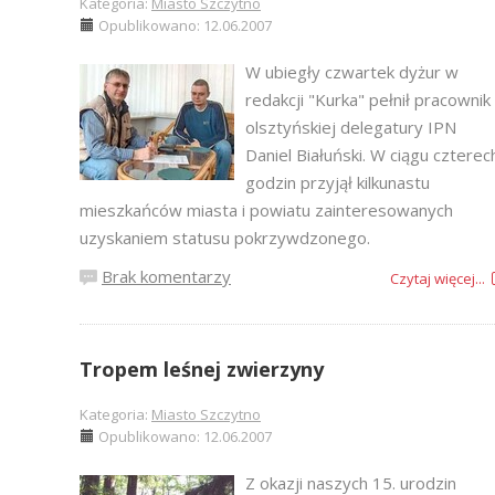
Kategoria:
Miasto Szczytno
Opublikowano: 12.06.2007
W ubiegły czwartek dyżur w
redakcji "Kurka" pełnił pracownik
olsztyńskiej delegatury IPN
Daniel Białuński. W ciągu czterec
godzin przyjął kilkunastu
mieszkańców miasta i powiatu zainteresowanych
uzyskaniem statusu pokrzywdzonego.
Brak komentarzy
Czytaj więcej...
Tropem leśnej zwierzyny
Kategoria:
Miasto Szczytno
Opublikowano: 12.06.2007
Z okazji naszych 15. urodzin