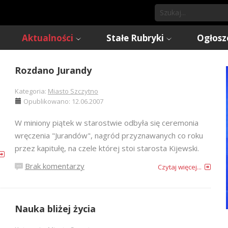
Aktualności
Stałe Rubryki
Ogłosz
Rozdano Jurandy
Kategoria:
Miasto Szczytno
Opublikowano: 12.06.2007
W miniony piątek w starostwie odbyła się ceremonia
wręczenia "Jurandów", nagród przyznawanych co roku
przez kapitułę, na czele której stoi starosta Kijewski.
Brak komentarzy
Czytaj więcej...
Nauka bliżej życia