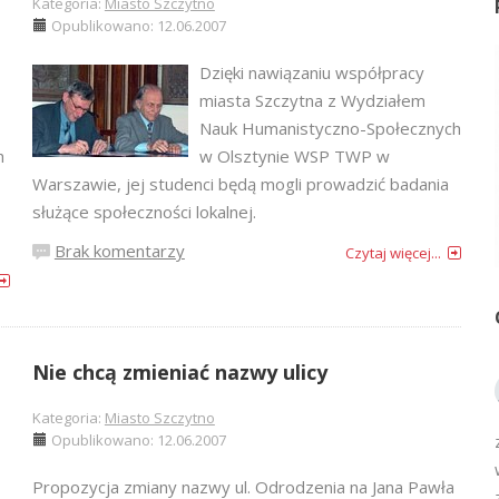
Kategoria:
Miasto Szczytno
Opublikowano: 12.06.2007
Dzięki nawiązaniu współpracy
miasta Szczytna z Wydziałem
Nauk Humanistyczno-Społecznych
h
w Olsztynie WSP TWP w
Warszawie, jej studenci będą mogli prowadzić badania
służące społeczności lokalnej.
Brak komentarzy
Czytaj więcej...
Nie chcą zmieniać nazwy ulicy
Kategoria:
Miasto Szczytno
Opublikowano: 12.06.2007
Propozycja zmiany nazwy ul. Odrodzenia na Jana Pawła