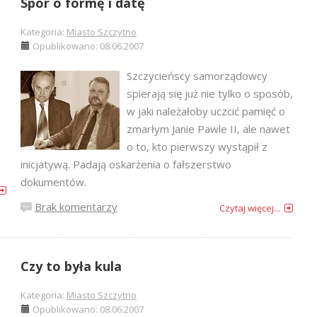
Spór o formę i datę
Kategoria:
Miasto Szczytno
Opublikowano: 08.06.2007
Szczycieńscy samorządowcy
spierają się już nie tylko o sposób,
w jaki należałoby uczcić pamięć o
zmarłym Janie Pawle II, ale nawet
o to, kto pierwszy wystąpił z
inicjatywą. Padają oskarżenia o fałszerstwo
dokumentów.
Brak komentarzy
Czytaj więcej...
Czy to była kula
Kategoria:
Miasto Szczytno
Opublikowano: 08.06.2007