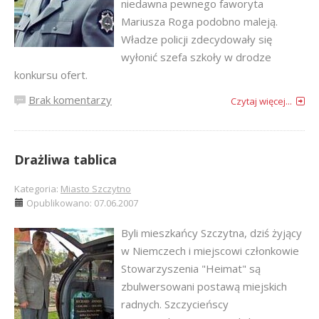
niedawna pewnego faworyta
Mariusza Roga podobno maleją.
Władze policji zdecydowały się
wyłonić szefa szkoły w drodze
konkursu ofert.
Brak komentarzy
Czytaj więcej...
Drażliwa tablica
Kategoria:
Miasto Szczytno
Opublikowano: 07.06.2007
Byli mieszkańcy Szczytna, dziś żyjący
w Niemczech i miejscowi członkowie
Stowarzyszenia "Heimat" są
zbulwersowani postawą miejskich
radnych. Szczycieńscy