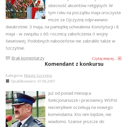
obecność akcentów religijnych. W
tym roku na początku maja uroczyste
msze za Ojczyznę odprawiano
dwukrotnie: 3 maja, na pamiątkę uchwalenia Konstytucji i 8
maja - w związku z 60. rocznicą zakończenia II wojny
światowej. Podobnych nabożeństw nie zabrakło także w
Szczytnie.
Brak komentarzy
Czytaj więcej...
Komendant z konkursu
Kategoria:
Miasto Szczytno
Opublikowano: 07.06.2007
Już od ponad miesiąca
funkcjonariusze i pracownicy WSPol.
niecierpliwie oczekują na nowego
komendanta. Kto nim będzie, nie
wiadomo. Szanse jeszcze do