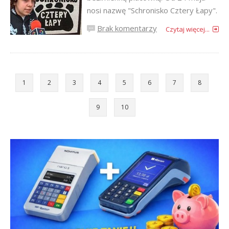
nosi nazwę "Schronisko Cztery Łapy".
Brak komentarzy
Czytaj więcej...
1
2
3
4
5
6
7
8
9
10