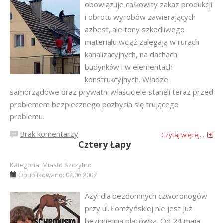
obowiązuje całkowity zakaz produkcji
i obrotu wyrobów zawierających
azbest, ale tony szkodliwego
materiału wciąż zalegają w rurach
kanalizacyjnych, na dachach
budynków i w elementach
konstrukcyjnych. Władze
samorządowe oraz prywatni właściciele stanęli teraz przed
problemem bezpiecznego pozbycia się trującego
problemu.
Brak komentarzy
Czytaj więcej...
Cztery Łapy
Kategoria:
Miasto Szczytno
Opublikowano: 02.06.2007
Azyl dla bezdomnych czworonogów
przy ul. Łomżyńskiej nie jest już
bezimienną placówką. Od 24 maja