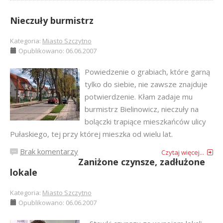
Nieczuły burmistrz
Kategoria:
Miasto Szczytno
Opublikowano: 06.06.2007
Powiedzenie o grabiach, które garną
tylko do siebie, nie zawsze znajduje
potwierdzenie. Kłam zadaje mu
burmistrz Bielinowicz, nieczuły na
bolączki trapiące mieszkańców ulicy
Pułaskiego, tej przy której mieszka od wielu lat.
Brak komentarzy
Czytaj więcej...
Zaniżone czynsze, zadłużone
lokale
Kategoria:
Miasto Szczytno
Opublikowano: 06.06.2007