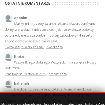
OSTATNIE KOMENTARZE
Anonim
Marzy mi się, żeby ta architektura Mazur, zarówno
domy we wsiach i miasteczkach jak i te większe obiekty
były zadbane z szacunkiem do tej zabudowy. Niestety
sporo domów zostało nie w stylu...
Ciągną kasę z Polskiego Ładu
·
2 weeks ago
Krajan
Wszystkiego dobrego Wszystkim na święta i Nowy
Rok 2026
Anna Bogusz - Pastorałka 2025
·
7 months ago
hahahah
Bardziej tu pasuje inny cytat z Misia: Prawdziwe
pieniądze robi się na drogich, słomianych inwestycjach
Podpisali umowę na wieżę - Kurek Mazurski
·
7 months ago
Nasza strona internetowa używa plików cookies (tzw. ciasteczka) w