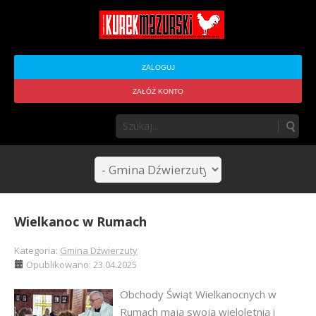
ZALOGUJ
ZAŁÓŻ KONTO
Wielkanoc w Rumach
Kategoria:
Gmina Dźwierzuty
Opublikowano: 23.04.2025
Obchody Świąt Wielkanocnych w
Rumach mają swoją wieloletnią i