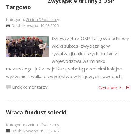
Zwycięskie druhny z OSP
Targowo
Kategoria:
Gmina Dźwierzuty
Opublikowano: 19.03.2025
Dziewczęta z OSP Targowo odniosły
wielki sukces, zwyciężając w
rywalizacji najlepszych drużyn z
województwa warmińsko-
mazurskiego. Już w najbliższą sobotę przed nimi kolejne
wyzwanie - walka o zwycięstwo w krajowych zawodach.
Brak komentarzy
Czytaj więcej...
Wraca fundusz sołecki
Kategoria:
Gmina Dźwierzuty
Opublikowano: 19.03.2025