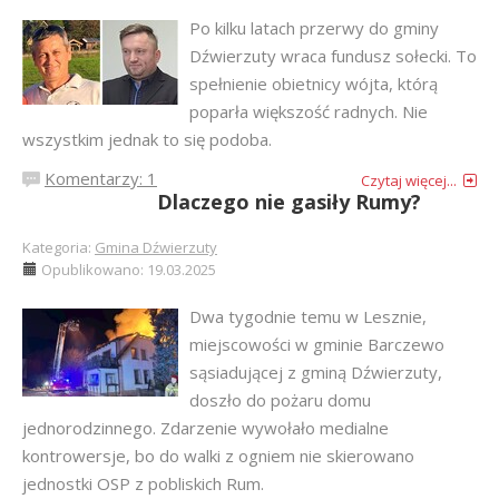
Po kilku latach przerwy do gminy
Dźwierzuty wraca fundusz sołecki. To
spełnienie obietnicy wójta, którą
poparła większość radnych. Nie
wszystkim jednak to się podoba.
Komentarzy: 1
Czytaj więcej...
Dlaczego nie gasiły Rumy?
Kategoria:
Gmina Dźwierzuty
Opublikowano: 19.03.2025
Dwa tygodnie temu w Lesznie,
miejscowości w gminie Barczewo
sąsiadującej z gminą Dźwierzuty,
doszło do pożaru domu
jednorodzinnego. Zdarzenie wywołało medialne
kontrowersje, bo do walki z ogniem nie skierowano
jednostki OSP z pobliskich Rum.