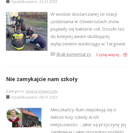
Opublikowano: 22.01.2025
W wodzie dostarczanej ze stacji
uzdatniania w Dźwierzutach znów
pojawiły się bakterie coli. Doszło też
do kolejnej awarii skutkującej
wyłączeniem wodociągu w Targowie.
Brak komentarzy
Czytaj więcej...
Nie zamykajcie nam szkoły
Kategoria:
Gmina Dźwierzuty
Opublikowano: 08.01.2025
Mieszkańcy Rum niepokoją się o
dalsze losy szkoły w ich
miejscowości. - Jakie są przyczyny jej
zamknięcia i jakie procedury podjęto