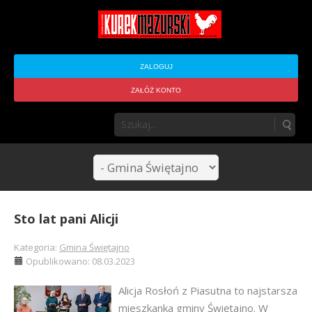
ZALOGUJ
ZAŁÓŻ KONTO
Sto lat pani Alicji
Kategoria:
Gmina Świętajno
Opublikowano: 08.03.2023
Alicja Rosłoń z Piasutna to najstarsza
mieszkanka gminy Świętajno. W