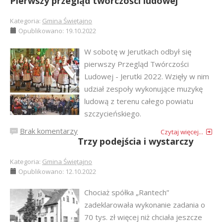
Pierwszy przegląd twórczości ludowej
Kategoria:
Gmina Świętajno
Opublikowano: 19.10.2022
W sobotę w Jerutkach odbył się
pierwszy Przegląd Twórczości
Ludowej - Jerutki 2022. Wzięły w nim
udział zespoły wykonujące muzykę
ludową z terenu całego powiatu
szczycieńskiego.
Brak komentarzy
Czytaj więcej...
Trzy podejścia i wystarczy
Kategoria:
Gmina Świętajno
Opublikowano: 12.10.2022
Chociaż spółka „Rantech”
zadeklarowała wykonanie zadania o
70 tys. zł więcej niż chciała jeszcze