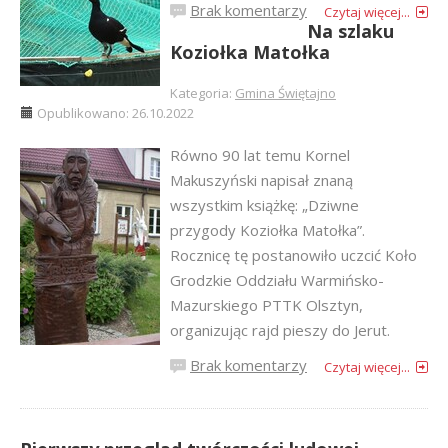
Brak komentarzy
Czytaj więcej...
Na szlaku
Koziołka Matołka
Kategoria:
Gmina Świętajno
Opublikowano: 26.10.2022
Równo 90 lat temu Kornel
Makuszyński napisał znaną
wszystkim książkę: „Dziwne
przygody Koziołka Matołka”.
Rocznicę tę postanowiło uczcić Koło
Grodzkie Oddziału Warmińsko-
Mazurskiego PTTK Olsztyn,
organizując rajd pieszy do Jerut.
Brak komentarzy
Czytaj więcej...