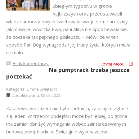
ubiegłym tygodniu w gronie
najbliższych oraz przedstawicieli
władz samorządowych świętowała swoje setne urodziny.
Jak mówi jej wnuczka Ewa, pani Alicja nie spodziewała się,
że doczeka tak pięknego jubileuszu. - Mówi, że w ten
sposób Pan Bóg wynagrodził jej trudy życia, których miała
niemało.
Brak komentarzy
Czytaj więcej...
Na pumptrack trzeba jeszcze
poczekać
Kategoria:
Gmina Świętajno
Opublikowano: 08.03.2023
Za pierwszym razem nie było chętnych, za drugim zgłosił
się jeden. W trzecim podejściu może być lepiej, bo gmina
ma zamiar obniżyć wymagania wobec zainteresowanych
budową pumptracku w Świętajnie wykonawców.