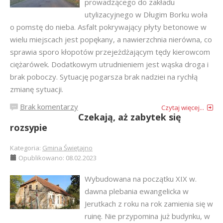
prowadzącego do zakładu
utylizacyjnego w Długim Borku woła
o pomstę do nieba. Asfalt pokrywający płyty betonowe w
wielu miejscach jest popękany, a nawierzchnia nierówna, co
sprawia sporo kłopotów przejeżdżającym tędy kierowcom
ciężarówek. Dodatkowym utrudnieniem jest wąska droga i
brak poboczy. Sytuację pogarsza brak nadziei na rychłą
zmianę sytuacji.
Brak komentarzy
Czytaj więcej...
Czekają, aż zabytek się
rozsypie
Kategoria:
Gmina Świętajno
Opublikowano: 08.02.2023
Wybudowana na początku XIX w.
dawna plebania ewangelicka w
Jerutkach z roku na rok zamienia się w
ruinę. Nie przypomina już budynku, w