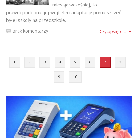
miesiąc wcześniej, to
prawdopodobnie jej wójt zleci adaptację pomieszczeń
byłej szkoły na przedszkole.
Brak komentarzy
Czytaj więcej...
1
2
3
4
5
6
7
8
9
10