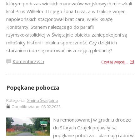
którym podczas wielkich manewrów wojskowych mieszkali
król Prus Wilhelm III i jego żona Luiza, a w trakcie wojen
napoleońskich stacjonował brat cara, wielki książę
Konstanty. Stanem należącego do parafii
rzymskokatolickiej w Świętajnie obiektu zaniepokojeni są
miłośnicy historii i lokalna społeczność. Czy dzięki ich
staraniom uda się uratować niszczejącą plebanię?
Komentarzy: 5
Czytaj więcej...
Popękane pobocza
Kategoria:
Gmina Świętajno
Opublikowano: 08.02.2023
Na remontowanej w grudniu drodze
do Starych Czajek pojawiły są
popękane pobocza – alarmują radni w