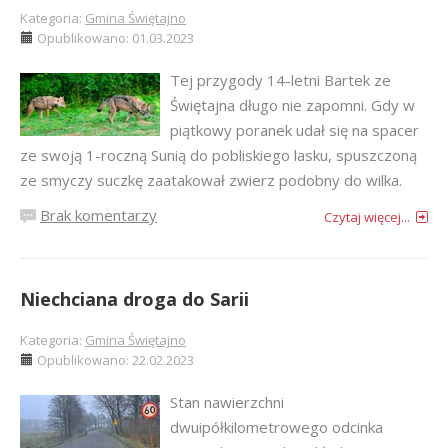
Kategoria:
Gmina Świętajno
Opublikowano: 01.03.2023
Tej przygody 14-letni Bartek ze
Świętajna długo nie zapomni. Gdy w
piątkowy poranek udał się na spacer
ze swoją 1-roczną Sunią do pobliskiego lasku, spuszczoną
ze smyczy suczkę zaatakował zwierz podobny do wilka.
Brak komentarzy
Czytaj więcej...
Niechciana droga do Sarii
Kategoria:
Gmina Świętajno
Opublikowano: 22.02.2023
Stan nawierzchni
dwuipółkilometrowego odcinka