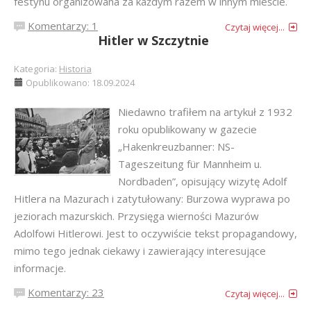
festynu organizowana za każdym razem w innym mieście.
Komentarzy: 1
Czytaj więcej...
Hitler w Szczytnie
Kategoria:
Historia
Opublikowano: 18.09.2024
Niedawno trafiłem na artykuł z 1932
roku opublikowany w gazecie
„Hakenkreuzbanner: NS-
Tageszeitung für Mannheim u.
Nordbaden”, opisujący wizytę Adolf
Hitlera na Mazurach i zatytułowany: Burzowa wyprawa po
jeziorach mazurskich. Przysięga wierności Mazurów
Adolfowi Hitlerowi. Jest to oczywiście tekst propagandowy,
mimo tego jednak ciekawy i zawierający interesujące
informacje.
Komentarzy: 23
Czytaj więcej...