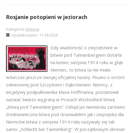
Rosjanie potopieni w jeziorach
Kategoria:
Historia
Opublikowano: 11.09.2024
Gdy wiadomość o zwycięstwie w
bitwie pod Tannenbergiem dotarła
na koniec sierpnia 1914 roku w głąb
Niemiec, to bitwa ta nie miała
wówczas jeszcze swojej oficjalnej nazwy. Pisano o victorii
odniesionej pod Szczytnem i Dąbrównem. Niemcy, z
inicjatywy podpułkownika Maxa Hoffmanna, postanowili
nazwać świeżo wygraną w Prusach Wschodnich bitwę
„bitwą pod Tannenbergiem”. Odtąd po niemiecku zarówno
średniowieczna bitwa pod Grunwaldem jak i zwycięska dla
Niemców bitwa z sierpnia 1914 roku nazywały się tak
samo: „Schlacht bei Tannenberg”. W początkowym okresie