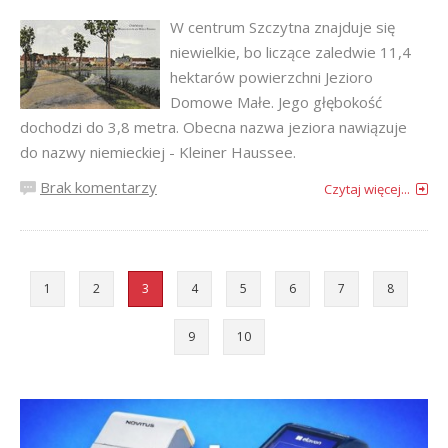
W centrum Szczytna znajduje się
niewielkie, bo liczące zaledwie 11,4
hektarów powierzchni Jezioro
Domowe Małe. Jego głębokość
dochodzi do 3,8 metra. Obecna nazwa jeziora nawiązuje
do nazwy niemieckiej - Kleiner Haussee.
Brak komentarzy
Czytaj więcej...
1
2
3
4
5
6
7
8
9
10