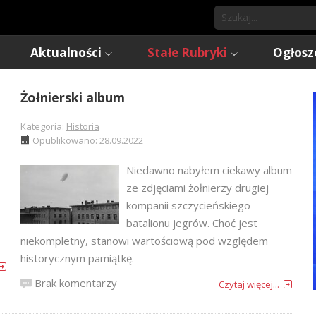
Aktualności
Stałe Rubryki
Ogłosz
Żołnierski album
Kategoria:
Historia
Opublikowano: 28.09.2022
Niedawno nabyłem ciekawy album
ze zdjęciami żołnierzy drugiej
kompanii szczycieńskiego
batalionu jegrów. Choć jest
niekompletny, stanowi wartościową pod względem
historycznym pamiątkę.
Brak komentarzy
Czytaj więcej...