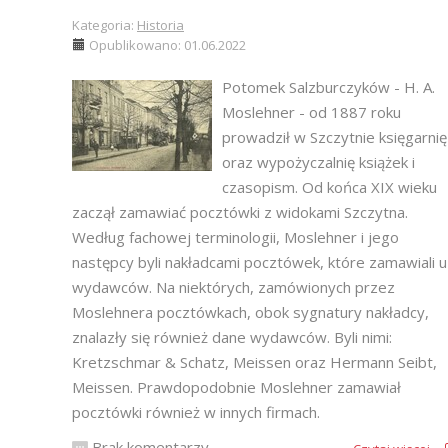
Kategoria:
Historia
Opublikowano: 01.06.2022
Potomek Salzburczyków - H. A.
Moslehner - od 1887 roku
prowadził w Szczytnie księgarnię
oraz wypożyczalnię książek i
czasopism. Od końca XIX wieku
zaczął zamawiać pocztówki z widokami Szczytna.
Według fachowej terminologii, Moslehner i jego
następcy byli nakładcami pocztówek, które zamawiali u
wydawców. Na niektórych, zamówionych przez
Moslehnera pocztówkach, obok sygnatury nakładcy,
znalazły się również dane wydawców. Byli nimi:
Kretzschmar & Schatz, Meissen oraz Hermann Seibt,
Meissen. Prawdopodobnie Moslehner zamawiał
pocztówki również w innych firmach.
Brak komentarzy