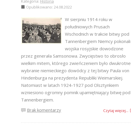
Kategoria:
Historia
Opublikowano: 24.08.2022
W sierpniu 1914 roku w
południowych Prusach
Wschodnich w trakcie bitwy pod
Tannenbergiem Niemcy pokonali
wojska rosyjskie dowodzone
przez generała Samsonowa. Zwycięstwo to obrosło
wielkim mitem, którego zwieńczeniem było dwukrotne
wybranie niemieckiego dowódcy z tej bitwy Paula von
Hindenburga na prezydenta Republiki Weimarskiej.
Natomiast w latach 1924-1927 pod Olsztynkiem
wzniesiono ogromny pomnik upamiętniający bitwę pod
Tannenbergiem.
Brak komentarzy
Czytaj więcej...