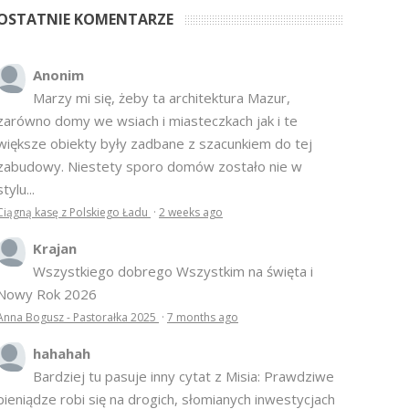
OSTATNIE KOMENTARZE
Anonim
Marzy mi się, żeby ta architektura Mazur,
zarówno domy we wsiach i miasteczkach jak i te
większe obiekty były zadbane z szacunkiem do tej
zabudowy. Niestety sporo domów zostało nie w
stylu...
Ciągną kasę z Polskiego Ładu
·
2 weeks ago
Krajan
Wszystkiego dobrego Wszystkim na święta i
Nowy Rok 2026
Anna Bogusz - Pastorałka 2025
·
7 months ago
hahahah
Bardziej tu pasuje inny cytat z Misia: Prawdziwe
pieniądze robi się na drogich, słomianych inwestycjach