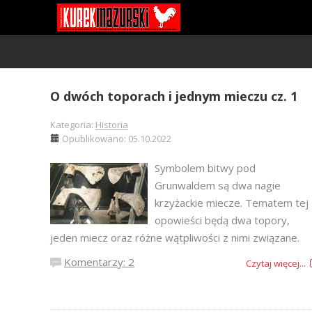
O dwóch toporach i jednym mieczu cz. 1
Kategoria:
Historia
Opublikowano: 05.10.2022
Symbolem bitwy pod
Grunwaldem są dwa nagie
krzyżackie miecze. Tematem tej
opowieści będą dwa topory,
jeden miecz oraz różne wątpliwości z nimi związane.
Komentarzy: 2
Czytaj więcej...