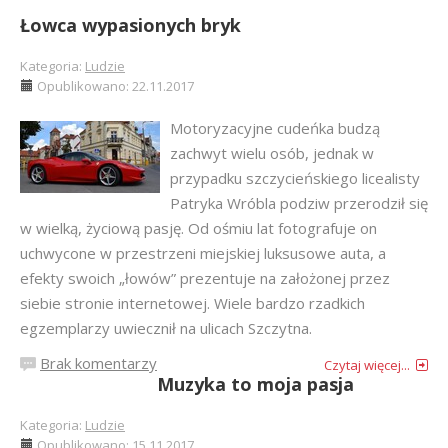
Łowca wypasionych bryk
Kategoria:
Ludzie
Opublikowano: 22.11.2017
Motoryzacyjne cudeńka budzą
zachwyt wielu osób, jednak w
przypadku szczycieńskiego licealisty
Patryka Wróbla podziw przerodził się
w wielką, życiową pasję. Od ośmiu lat fotografuje on
uchwycone w przestrzeni miejskiej luksusowe auta, a
efekty swoich „łowów” prezentuje na założonej przez
siebie stronie internetowej. Wiele bardzo rzadkich
egzemplarzy uwiecznił na ulicach Szczytna.
Brak komentarzy
Czytaj więcej...
Muzyka to moja pasja
Kategoria:
Ludzie
Opublikowano: 15.11.2017