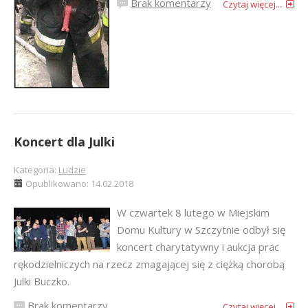
Brak komentarzy
Czytaj więcej...
Koncert dla Julki
Kategoria:
Ludzie
Opublikowano: 14.02.2018
W czwartek 8 lutego w Miejskim
Domu Kultury w Szczytnie odbył się
koncert charytatywny i aukcja prac
rękodzielniczych na rzecz zmagającej się z ciężką chorobą
Julki Buczko.
Brak komentarzy
Czytaj więcej...