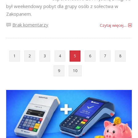
był weekendowy pobyt dla grupy osób z sołectwa w
Zakopanem.
Brak komentarzy
Czytaj więcej...
1
2
3
4
5
6
7
8
9
10