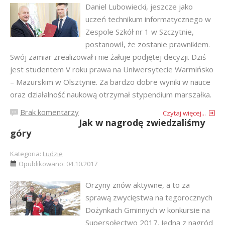
Daniel Lubowiecki, jeszcze jako
uczeń technikum informatycznego w
Zespole Szkół nr 1 w Szczytnie,
postanowił, że zostanie prawnikiem.
Swój zamiar zrealizował i nie żałuje podjętej decyzji. Dziś
jest studentem V roku prawa na Uniwersytecie Warmińsko
– Mazurskim w Olsztynie. Za bardzo dobre wyniki w nauce
oraz działalność naukową otrzymał stypendium marszałka.
Brak komentarzy
Czytaj więcej...
Jak w nagrodę zwiedzaliśmy
góry
Kategoria:
Ludzie
Opublikowano: 04.10.2017
Orzyny znów aktywne, a to za
sprawą zwycięstwa na tegorocznych
Dożynkach Gminnych w konkursie na
Supersołectwo 2017. Jedną z nagród