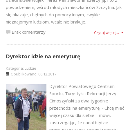
dzieciństwie wujek. Teraz Pan Sławomir szerzy ją, i to z
powodzeniem, wśród młodych mieszkańców Szczytna. Jak
się okazuje, chętnych do pomocy innym, zwykle
nieznajomym ludziom, wcale nie brakuje.
Brak komentarzy
Czytaj więcej...
Dyrektor idzie na emeryturę
Kategoria:
Ludzie
Opublikowano: 06.12.2017
Dyrektor Powiatowego Centrum
Sportu, Turystyki i Rekreacji Jerzy
Cimoszyński za dwa tygodnie
przechodzi na emeryturę. - Chcę mieć
więcej czasu dla siebie – mówi,
zastrzegając, że nadal będzie
pracował na rzecz rozwoju sportu