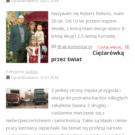
Opublikowano: 24.01.2018
Nazywam się Robert Rekosz, mam
36 lat. Od 10 lat jestem mężem
Moniki, z którą mam dwoje dzieci: 8-
letnią Alicję i 2,5-letnią Kornelię.
Brak komentarzy
Czytaj więcej...
Ciężarówką
przez świat
Kategoria:
Ludzie
Opublikowano: 10.01.2018
Z jednej strony męska przygoda i
okazja do poznania bardzo odległych
zakątków świata. Z drugiej –
codzienne mierzenie się z
niebezpieczeństwem i samotnością. Takie są blaski i cienie
pracy kierowcy ciężarówki. Na temat tej profesji narosło