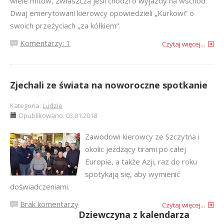
wiele mitów, zwłaszcza jeśli chodzi o wyjazdy na wschód.
Dwaj emerytowani kierowcy opowiedzieli „Kurkowi” o
swoich przeżyciach „za kółkiem”.
Komentarzy: 1
Czytaj więcej...
Zjechali ze świata na noworoczne spotkanie
Kategoria:
Ludzie
Opublikowano: 03.01.2018
Zawodowi kierowcy ze Szczytna i
okolic jeżdżący tirami po całej
Europie, a także Azji, raz do roku
spotykają się, aby wymienić
doświadczeniami.
Brak komentarzy
Czytaj więcej...
Dziewczyna z kalendarza