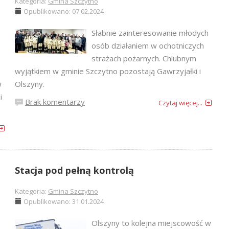
Kategoria:
Gmina Szczytno
Opublikowano: 07.02.2024
Słabnie zainteresowanie młodych
osób działaniem w ochotniczych
strażach pożarnych. Chlubnym
wyjątkiem w gminie Szczytno pozostają Gawrzyjałki i
w
Olszyny.
i
Brak komentarzy
Czytaj więcej...
Stacja pod pełną kontrolą
Kategoria:
Gmina Szczytno
Opublikowano: 31.01.2024
Olszyny to kolejna miejscowość w