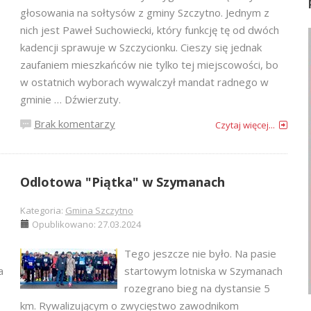
głosowania na sołtysów z gminy Szczytno. Jednym z
nich jest Paweł Suchowiecki, który funkcję tę od dwóch
kadencji sprawuje w Szczycionku. Cieszy się jednak
zaufaniem mieszkańców nie tylko tej miejscowości, bo
w ostatnich wyborach wywalczył mandat radnego w
gminie … Dźwierzuty.
Brak komentarzy
Czytaj więcej...
Odlotowa "Piątka" w Szymanach
Kategoria:
Gmina Szczytno
Opublikowano: 27.03.2024
Tego jeszcze nie było. Na pasie
a
startowym lotniska w Szymanach
rozegrano bieg na dystansie 5
km. Rywalizującym o zwycięstwo zawodnikom