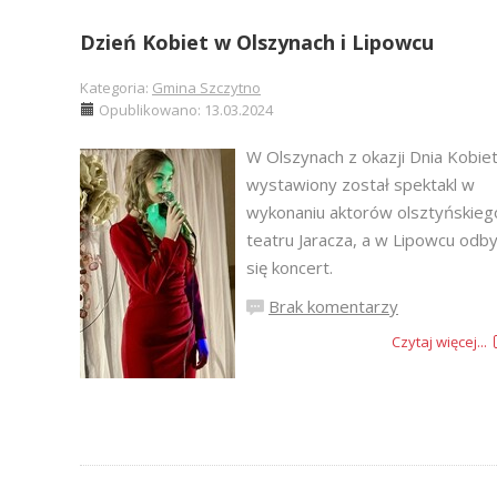
Dzień Kobiet w Olszynach i Lipowcu
Kategoria:
Gmina Szczytno
Opublikowano: 13.03.2024
W Olszynach z okazji Dnia Kobie
wystawiony został spektakl w
wykonaniu aktorów olsztyńskieg
teatru Jaracza, a w Lipowcu odby
się koncert.
Brak komentarzy
Czytaj więcej...