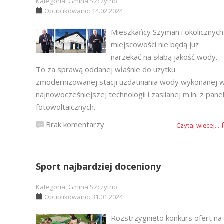
Kategoria:
Gmina Szczytno
Opublikowano: 14.02.2024
Mieszkańcy Szyman i okolicznych
miejscowości nie będą już
narzekać na słabą jakość wody.
To za sprawą oddanej właśnie do użytku
zmodernizowanej stacji uzdatniania wody wykonanej 
najnowocześniejszej technologii i zasilanej m.in. z panel
fotowoltaicznych.
Brak komentarzy
Czytaj więcej...
Sport najbardziej doceniony
Kategoria:
Gmina Szczytno
Opublikowano: 31.01.2024
Rozstrzygnięto konkurs ofert na