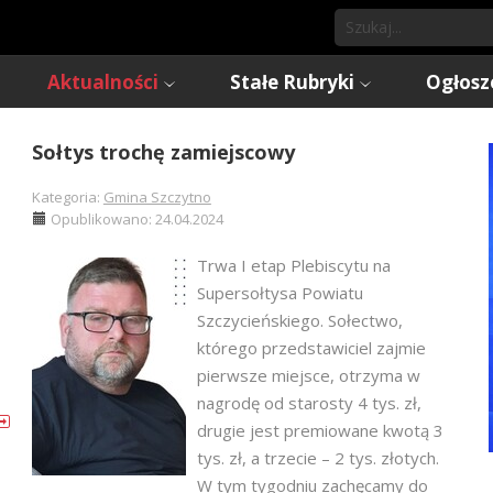
Aktualności
Stałe Rubryki
Ogłosz
Sołtys trochę zamiejscowy
Kategoria:
Gmina Szczytno
Opublikowano: 24.04.2024
Trwa I etap Plebiscytu na
Supersołtysa Powiatu
Szczycieńskiego. Sołectwo,
którego przedstawiciel zajmie
pierwsze miejsce, otrzyma w
nagrodę od starosty 4 tys. zł,
drugie jest premiowane kwotą 3
tys. zł, a trzecie – 2 tys. złotych.
W tym tygodniu zachęcamy do