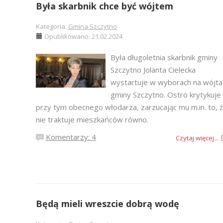
Była skarbnik chce być wójtem
Kategoria:
Gmina Szczytno
Opublikowano: 21.02.2024
Była długoletnia skarbnik gminy
Szczytno Jolanta Cielecka
wystartuje w wyborach na wójta
gminy Szczytno. Ostro krytykuje
przy tym obecnego włodarza, zarzucając mu m.in. to, 
nie traktuje mieszkańców równo.
Komentarzy: 4
Czytaj więcej...
Będą mieli wreszcie dobrą wodę