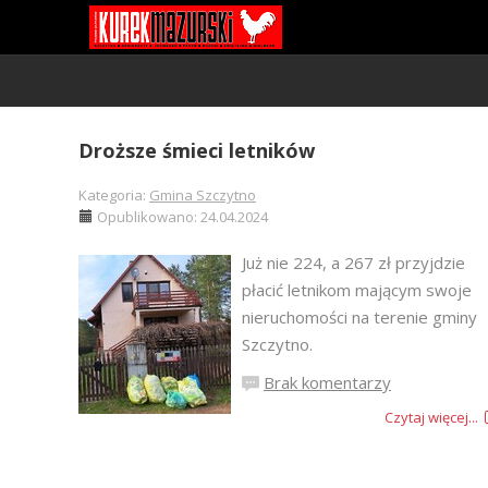
Droższe śmieci letników
Kategoria:
Gmina Szczytno
Opublikowano: 24.04.2024
Już nie 224, a 267 zł przyjdzie
płacić letnikom mającym swoje
nieruchomości na terenie gminy
Szczytno.
Brak komentarzy
Czytaj więcej...