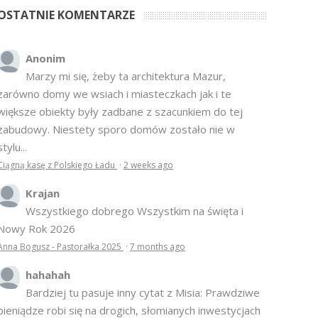
OSTATNIE KOMENTARZE
Anonim
Marzy mi się, żeby ta architektura Mazur,
zarówno domy we wsiach i miasteczkach jak i te
większe obiekty były zadbane z szacunkiem do tej
zabudowy. Niestety sporo domów zostało nie w
stylu...
Ciągną kasę z Polskiego Ładu
·
2 weeks ago
Krajan
Wszystkiego dobrego Wszystkim na święta i
Nowy Rok 2026
Anna Bogusz - Pastorałka 2025
·
7 months ago
hahahah
Bardziej tu pasuje inny cytat z Misia: Prawdziwe
pieniądze robi się na drogich, słomianych inwestycjach